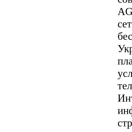
AG
се
бе
Ук
пл
ус
тел
Ин
ин
ст