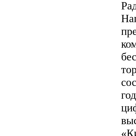
Ра
На
пр
ко
бе
то
со
го
ци
вы
«К