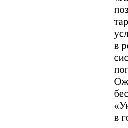
по
та
усл
в р
си
по
Ож
бе
«У
в г