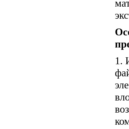
ма
эк
Ос
пр
1.
фа
эл
вл
во
ко