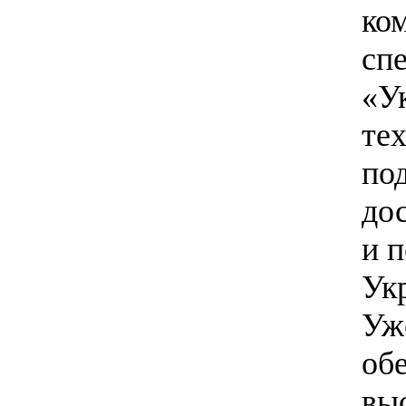
ко
сп
«У
те
по
до
и 
Ук
Уж
об
вы