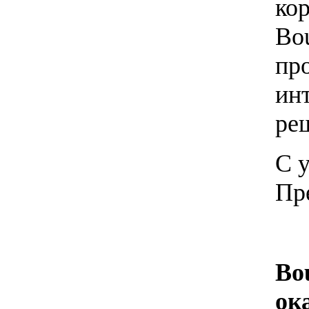
ко
Bo
пр
ин
ре
С 
Пр
Bo
ок