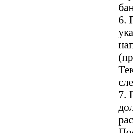
ба
6. 
ука
на
(пр
Те
сле
7. 
до
рас
По