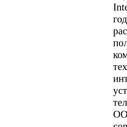
Int
го
ра
по
ком
те
ин
ус
те
ОО
со