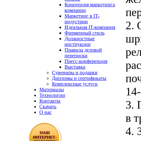
Концепция маркетинга
пе
компании
Маркетинг в IT-
индустрии
2.
Идеальная IT-компания
Фирменный стиль
шр
Должностные
инструкции
ре
Правила деловой
переписки
Пресс-конференция
ра
Выставка
Сувениры и подарки
по
Дипломы и сертификаты
Комплексные услуги
14
Материалы
Технологии
Контакты
3.
Скачать
О нас
в т
4. 