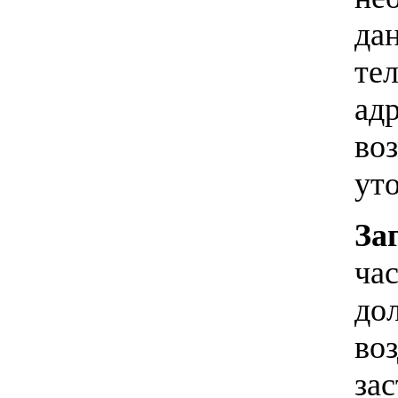
да
те
ад
во
ут
За
час
до
воз
зас