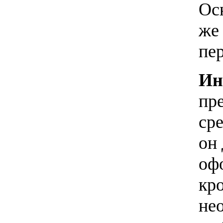
Ос
же 
пе
Ин
пр
ср
он
оф
кро
нео