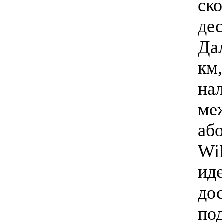
ск
дес
Да
км,
на
ме
аб
Wi
ид
дос
по