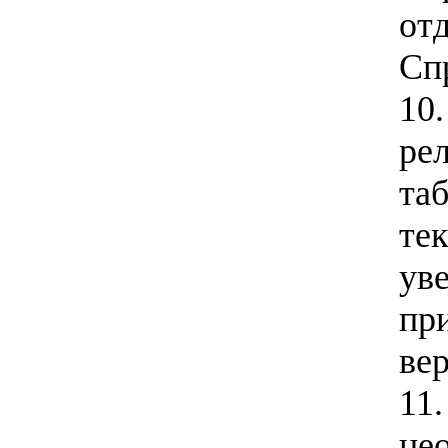
от
Сп
10
ре
та
тек
ув
пр
ве
11.
не