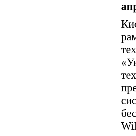
ап
Кие
ра
те
«У
те
пр
си
бе
Wi