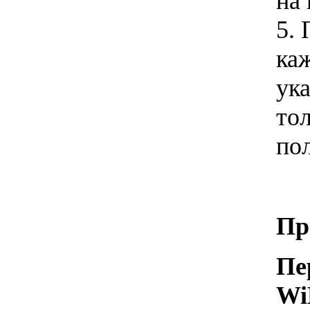
на 
5.
каж
ук
то
по
Пр
Пе
Wi