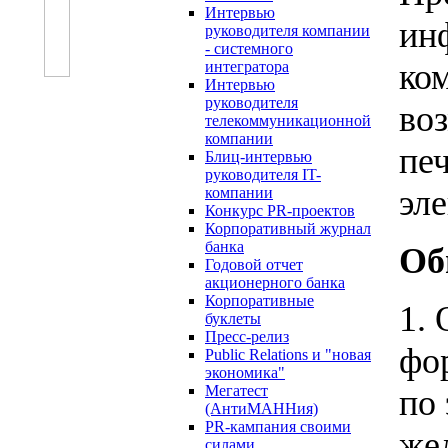
Интервью
ин
руководителя компании
- системного
ко
интегратора
Интервью
руководителя
во
телекоммуникационной
компании
пе
Блиц-интервью
руководителя IT-
эл
компании
Конкурс PR-проектов
Корпоративный журнал
банка
Об
Годовой отчет
акционерного банка
Корпоративные
1.
буклеты
Пресс-релиз
фо
Public Relations и "новая
экономика"
Мегатест
по
(АнтиМАННия)
PR-кампания своими
же
силами