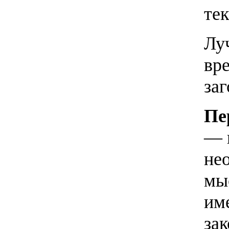
тек
Лу
вр
заг
Пе
— 
не
мы
им
за