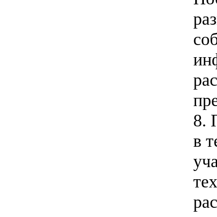
ра
соб
ин
ра
пре
8.
в т
уч
те
ра