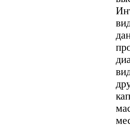
Ин
ви
да
пр
ди
ви
др
ка
ма
ме