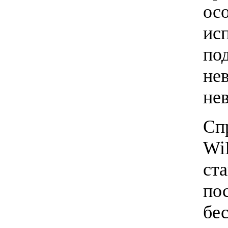
осо
ис
по
не
не
Сп
Wi
ст
по
бе