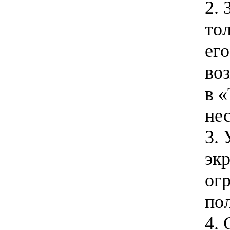
2.
тол
его
во
в «
не
3.
эк
огр
по
4. 