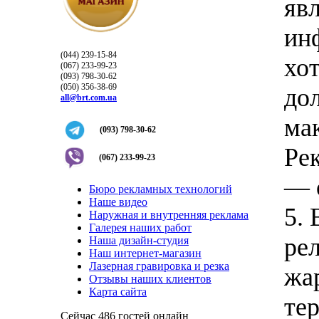
яв
ин
(044) 239-15-84
хо
(067) 233-99-23
(093) 798-30-62
(050) 356-38-69
до
all@brt.com.ua
ма
(093) 798-30-62
Ре
(067) 233-99-23
— 
Бюро рекламных технологий
Наше видео
5. 
Наружная и внутренняя реклама
Галерея наших работ
ре
Наша дизайн-студия
Наш интернет-магазин
Лазерная гравировка и резка
жа
Отзывы наших клиентов
Карта сайта
те
Сейчас 486 гостей онлайн