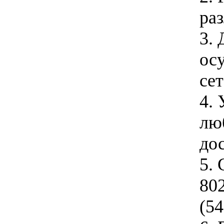
ра
3. 
ос
се
4.
лю
дос
5.
802
(54