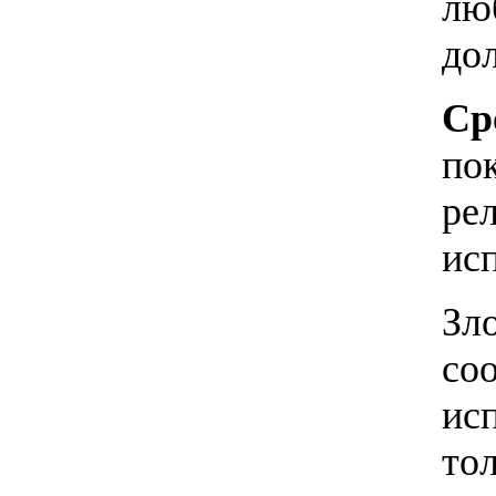
лю
дол
Ср
по
рел
ис
Зл
со
ис
тол