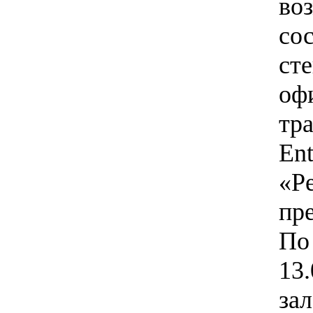
во
со
ст
оф
тр
En
«Р
пр
По
13.
за