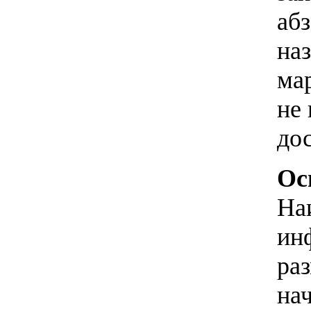
аб
на
мар
не
до
Ос
На
ин
ра
нач