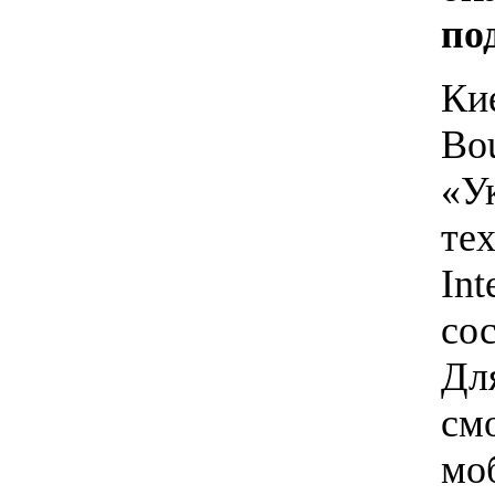
по
Ки
Bo
«У
те
Int
сос
Дл
см
мо