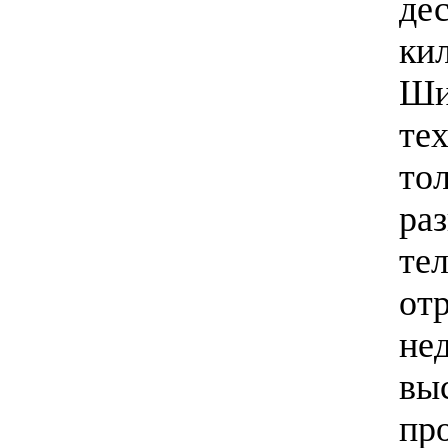
де
ки
Ши
те
то
ра
те
отр
не
вы
пр