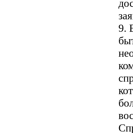
до
за
9. 
бы
не
ком
сп
ко
бо
во
Сп