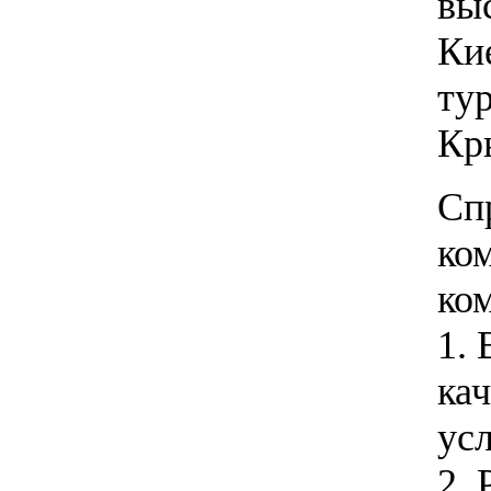
вы
Кие
ту
Кр
Сп
ко
ко
1.
ка
ус
2. 