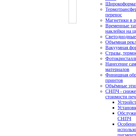
Широкоформат
Термотрансфе
перенос
Магнетики в 
Временные та
наклейки на ц
Светодиодные
Объемная рек
Вакуумная фо
Стразы, термо
Фотокристалл
Нанесение са
материалов
Финишная обр
принтов
Объёмные эти
СНПЧ - сниже
стоимости печ
Устройс
Установ
Обслужи
СНПЧ
Особенн
использ
пигмент