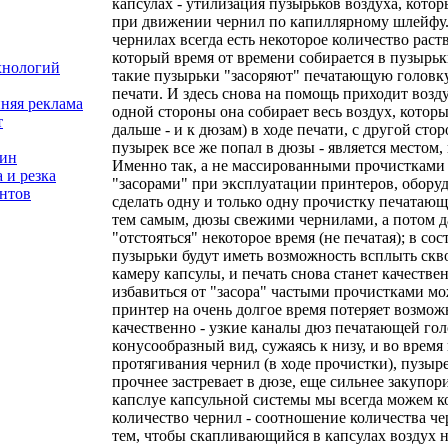
капсулах - утилизация пузырьков воздуха, кот
при движении чернил по капиллярному шлейфу. 
чернилах всегда есть некоторое количество раст
который время от времени собирается в пузырьк
хнологий
такие пузырьки "засоряют" печатающую головку
печати. И здесь снова на помощь приходит возду
няя реклама
одной стороны она собирает весь воздух, которы
т
дальше - и к дюзам) в ходе печати, с другой ст
пузырек все же попал в дюзы - является местом, 
зин
Именно так, а не массированными прочистками 
 и резка
"засорами" при эксплуатации принтеров, обору
нтов
сделать одну и только одну прочистку печатающ
тем самым, дюзы свежими чернилами, а потом д
"отстояться" некоторое время (не печатая); в с
пузырьки будут иметь возможность всплыть скв
камеру капсулы, и печать снова станет качеств
избавиться от "засора" частыми прочистками мо
принтер на очень долгое время потеряет возмож
качественно - узкие каналы дюз печатающей го
конусообразный вид, сужаясь к низу, и во врем
протягивания чернил (в ходе прочистки), пузыр
прочнее застревает в дюзе, еще сильнее закупори
капслуе капсульной системы мы всегда можем к
количество чернил - соотношение количества чер
тем, чтобы скапливающийся в капсулах воздух 