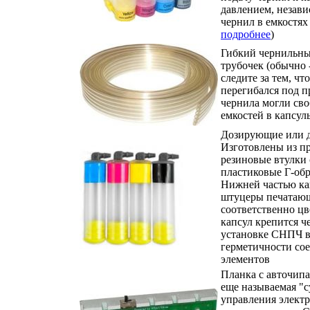
давлением, незави
чернил в емкостях 
подробнее
)
Гибкий чернильны
трубочек (обычно 
следите за тем, ч
перегибался под п
чернила могли сво
емкостей в капсул
Дозирующие или 
Изготовлены из п
резиновые втулки 
пластиковые Г-обр
Нижней частью ка
штуцеры печатающ
соответственно цв
капсул крепится 
установке СНПЧ в
герметичности сое
элементов
Планка с авточипа
еще называемая "с
управления элект