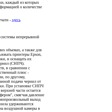
и, каждый из которых
нформацией о количестве
ечати -
здесь
у системы непрерывной
их объемах, а также для
зовать принтеры Epson,
ки, и оснащать их
ернил (СНПЧ).
в, в сравнении с
ственный плюс -
и, по другому,
нной подачи чернил от
вки. При установке СНПЧ
верхней части остается
фером", смягчая давление
самопроизвольный выход
рнила удерживаются
ача воздушной камеры в