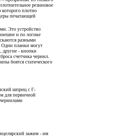
уплотнительное резиновое
 которого плотно
церы печатающей
ми. Это устройство
внешне и по логике
ускаются разными
. Одни планки могут
, другие - кнопки
броса счетчика чернил.
чипы боятся статического
ский шприц с Г-
м для первичной
 чернилами
целярский зажим - им