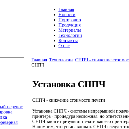
Главная
Новости
Портфолио
Продукция
Материалы
Технологии
Контакты
О нас
Главная
Технологии
СНПЧ - снижение стоимос
СНПЧ
Установка СНПЧ
СНПЧ - снижение стоимости печати
ый перенос
Установка СНПЧ - системы непрерывной подачи
ировка,
принтера - процедура несложная, но ответственн
овка
СНПЧ зависит результат печати вашего принтера
фрезерная
Напомним, что устанавливать СНПЧ следует тол