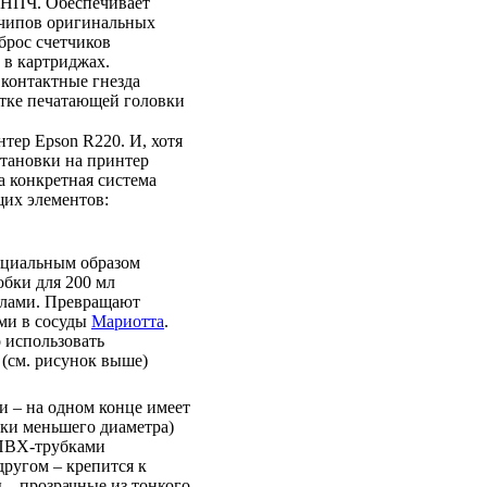
СНПЧ. Обеспечивает
чипов оригинальных
брос счетчиков
 в картриджах.
 контактные гнезда
етке печатающей головки
ер Epson R220. И, хотя
становки на принтер
а конкретная система
щих элементов:
ециальным образом
бки для 200 мл
илами. Превращают
ами в сосуды
Мариотта
.
 использовать
(см. рисунок выше)
и – на одном конце имеет
бки меньшего диаметра)
 ПВХ-трубками
другом – крепится к
 – прозрачные из тонкого