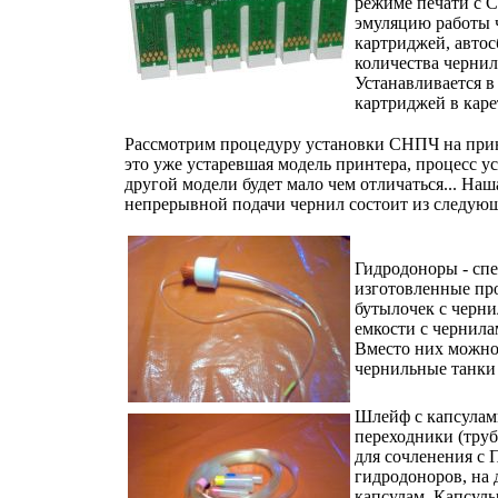
режиме печати с 
эмуляцию работы 
картриджей, автос
количества чернил
Устанавливается в
картриджей в кар
Рассмотрим процедуру установки СНПЧ на принт
это уже устаревшая модель принтера, процесс у
другой модели будет мало чем отличаться... Наш
непрерывной подачи чернил состоит из следую
Гидродоноры - сп
изготовленные про
бутылочек с черн
емкости с чернил
Вместо них можно
чернильные танки 
Шлейф с капсулам
переходники (тру
для сочленения с
гидродоноров, на 
капсулам. Капсулы