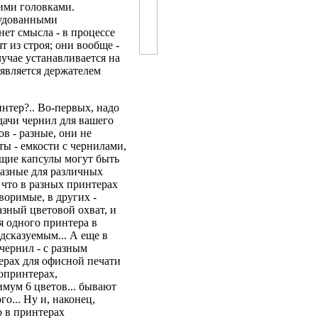
ими головками.
рудованными
ет смысла - в процессе
 из строя; они вообще -
учае устанавливается на
является держателем
нтер?.. Во-первых, надо
дачи чернил для вашего
в - разные, они не
ы - емкости с чернилами,
щие капсулы могут быть
разные для различных
 что в разных принтерах
воримые, в других -
азный цветовой охват, и
я одного принтера в
едсказуемым... А еще в
чернил - с разным
ерах для офисной печати
топринтерах,
мум 6 цветов... бывают
о... Ну и, наконец,
 в принтерах