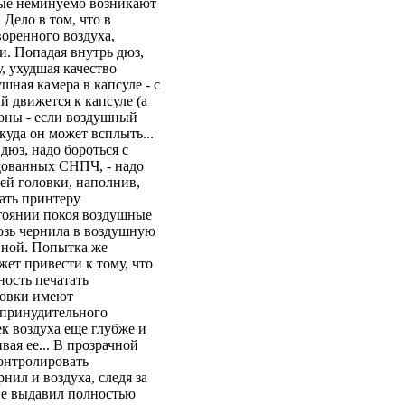
орые неминуемо возникают
Дело в том, что в
воренного воздуха,
и. Попадая внутрь дюз,
, ухудшая качество
шная камера в капсуле - с
й движется к капсуле (а
ороны - если воздушный
куда он может всплыть...
дюз, надо бороться с
дованных СНПЧ, - надо
ей головки, наполнив,
ать принтеру
остоянии покоя воздушные
озь чернила в воздушную
енной. Попытка же
жет привести к тому, что
ность печатать
ловки имеют
я принудительного
ек воздуха еще глубже и
вая ее... В прозрачной
онтролировать
нил и воздуха, следя за
не выдавил полностью