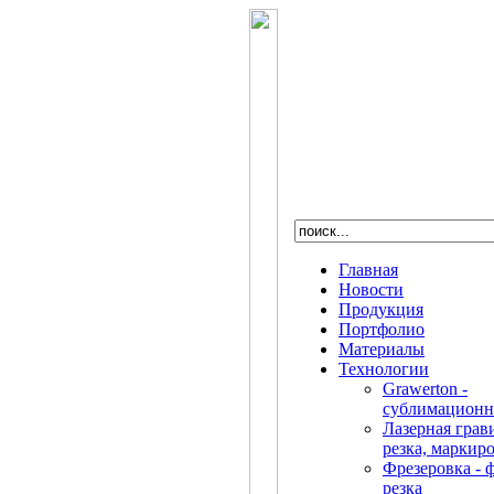
Главная
Новости
Продукция
Портфолио
Материалы
Технологии
Grawerton -
сублимационн
Лазерная грав
резка, маркир
Фрезеровка - 
резка