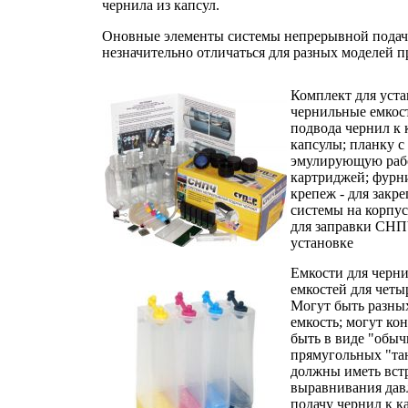
чернила из капсул.
Оновные элементы системы непрерывной подачи
незначительно отличаться для разных моделей п
Комплект для уст
чернильные емкос
подвода чернил к
капсулы; планку с
эмулирующую раб
картриджей; фурн
крепеж - для закр
системы на корпус
для заправки СНП
установке
Емкости для черни
емкостей для четы
Могут быть разных
емкость; могут ко
быть в виде "обыч
прямугольных "тан
должны иметь вст
выравнивания дав
подачу чернил к к