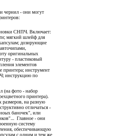
 чернил - они могут
ринтеров:
ановки СНПЧ. Включает:
ти; мягкий шлейф для
 капсулам; дозирующие
 авточипами,
оту оригинальных
итуру - пластиковый
епления элементов
е принтера; инструмент
Ч; инструкцию по
л (на фото - набор
рехцветного принтера).
 размеров, на разную
нструктивно отличаться -
ноых баночек", или
ков"... Главное - они
роенную систему
ления, обеспечивающую
апсулам с одним и тем же