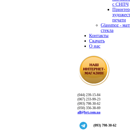
с СНПЧ
Принтер
художес
печати
Glassmoz - ма
стекла
Контакты
Скачать
О нас
(044) 239-15-84
(067) 233-99-23
(093) 798-30-62
(050) 356-38-69
all@brt.com.ua
(093) 798-30-62