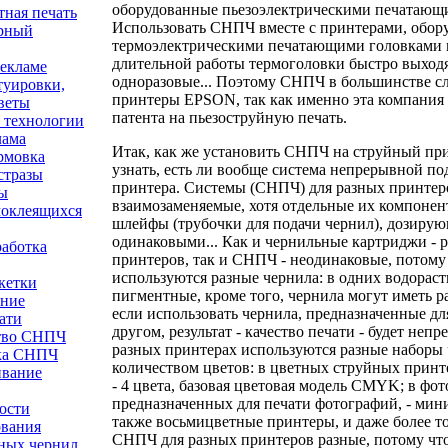
оборудованные пьезоэлектрическими печатающ
ная печать
Использовать СНПЧ вместе с принтерами, обо
рный
термоэлектрическими печатающими головками н
длительной работы термоголовки быстро выходят
рекламе
одноразовые... Поэтому СНПЧ в большинстве сл
туировки,
принтеры EPSON, так как именно эта компания 
веты
патента на пьезоструйную печать.
 технологии
лама
Итак, как же установить СНПЧ на струйный при
рмовка
узнать, есть ли вообще система непрерывной по
стразы
принтера. Системы (СНПЧ) для разных принтеро
ы
взаимозаменяемые, хотя отдельные их компонент
моклеящихся
шлейфы (трубочки для подачи чернил), дозирую
одинаковыми... Как и чернильные картриджи - 
аботка
принтеров, так и СНПЧ - неодинаковые, потому
используются разные чернила: в одних водораст
кетки
пигментные, кроме того, чернила могут иметь р
ние
если использовать чернила, предназначенные дл
ати
другом, результат - качество печати - будет непр
тво СНПЧ
разных принтерах используются разные наборы 
ка СНПЧ
количеством цветов: в цветных струйных принт
вание
- 4 цвета, базовая цветовая модель CMYK; в фо
предназначенных для печати фотографий, - мини
ости
также восьмицветные принтеры, и даже более тог
ования
СНПЧ для разных принтеров разные, потому что
ных чернил