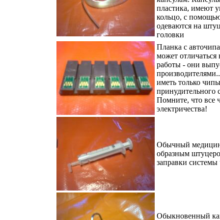
пластика, имеют 
кольцо, с помощью
одеваются на шту
головки
Планка с авточипа
может отличаться 
работы - они вып
производителями.
иметь только чипы
принудительного с
Помните, что все 
электричества!
Обычный медицин
образным штуцеро
заправки системы
Обыкновенный кан