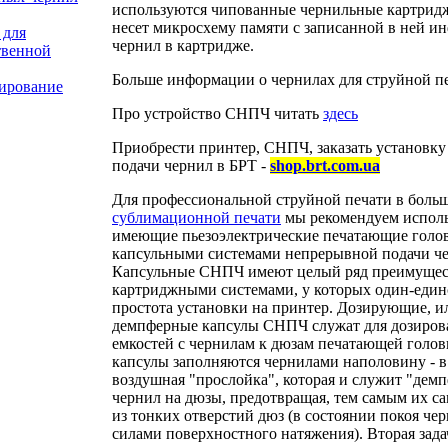
используются чипованные чернильные картридж
несет микросхему памяти с записанной в ней и
 для
чернил в картридже.
твенной
Больше информации о чернилах для струйной п
тирование
Про устройство СНПЧ читать
здесь
Приобрести принтер, СНПЧ, заказать установк
подачи чернил в БРТ -
shop.brt.com.ua
Для профессиональной струйной печати в больш
сублимационной печати
мы рекомендуем исполь
имеющие пьезоэлектрические печатающие голов
капсульными системами непрерывной подачи ч
Капсульные СНПЧ имеют целый ряд преимущест
картриджными системами, у которых один-един
простота установки на принтер. Дозирующие, ил
демпферные капсулы СНПЧ служат для дозирова
емкостей с чернилам к дюзам печатающей голо
капсулы заполняются чернилами наполовину - в 
воздушная "прослойка", которая и служит "демп
чернил на дюзы, предотвращая, тем самым их 
из тонких отверстий дюз (в состоянии покоя че
силами поверхностного натяжения). Вторая зад