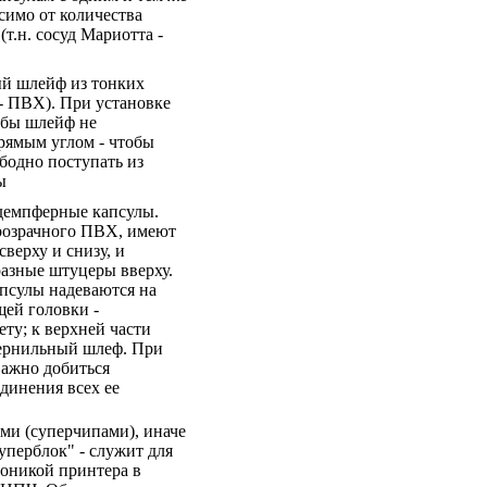
симо от количества
(т.н. сосуд Мариотта -
й шлейф из тонких
- ПВХ). При установке
тобы шлейф не
рямым углом - чтобы
бодно поступать из
ы
демпферные капсулы.
розрачного ПВХ, имеют
сверху и снизу, и
азные штуцеры вверху.
псулы надеваются на
ей головки -
ету; к верхней части
чернильный шлеф. При
ажно добиться
динения всех ее
ми (суперчипами), иначе
уперблок" - служит для
роникой принтера в