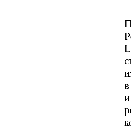
П
Р
L
с
и
в
и
р
к