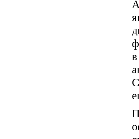
А
я
д
ф
в
а
С
е
П
о