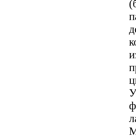
(
п
д
к
и
п
ц
У
ф
л
М