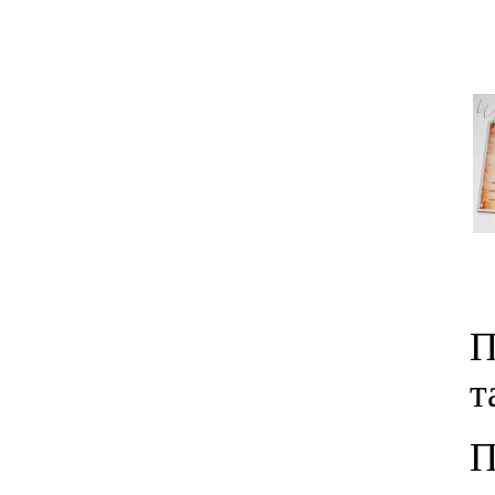
П
т
П