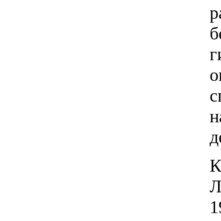
р
б
г
о
с
н
д
К
Л
1