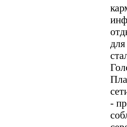
кар
инф
отд
для
ста
Гол
Пла
сет
- п
соб
сер