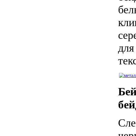
бел
кли
сер
для
тек
Бей
бе
Сле
чер