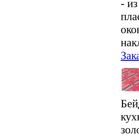
- и
пла
око
нак
Зак
Бей
кух
зол