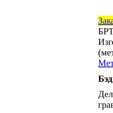
Зак
БРТ
Изг
(ме
Мет
Бэд
Дел
гра