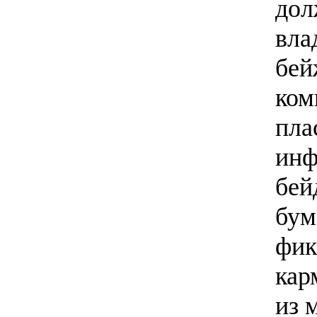
дол
вла
бей
ком
пла
инф
бей
бум
фик
кар
из 