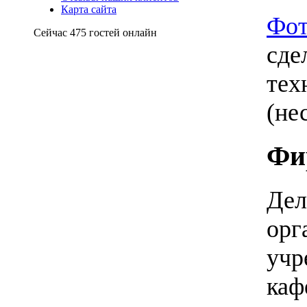
Карта сайта
Фот
Сейчас 475 гостей онлайн
сде
тех
(не
Фи
Дел
орг
учр
каф