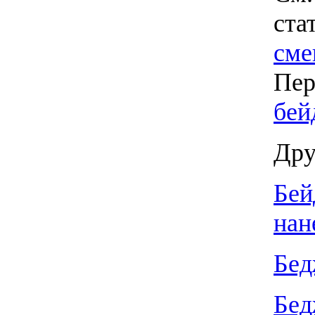
ста
сме
Пер
бей
Дру
Бей
нан
Бед
Бед