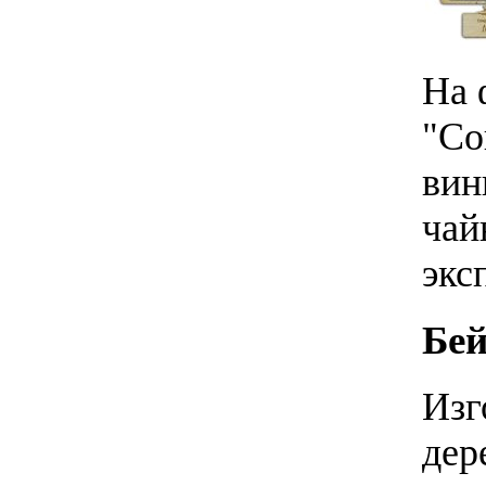
На 
"Со
вин
чай
экс
Бей
Изг
дер