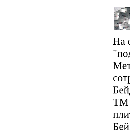
На 
"по
Мет
сот
Бей
ТМ 
пли
Бей