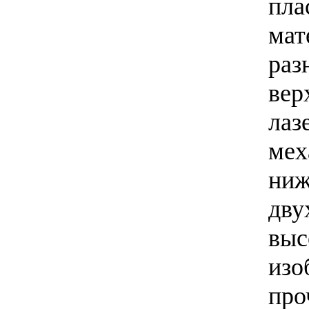
пла
мат
раз
вер
лаз
мех
ниж
дву
выс
изо
про