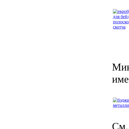
Мин
име
См.