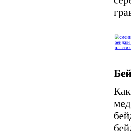
гра
Бе
Как
мед
бей
бей