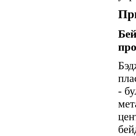
Пр
Бей
про
Бэд
пла
- б
мет
цен
бей