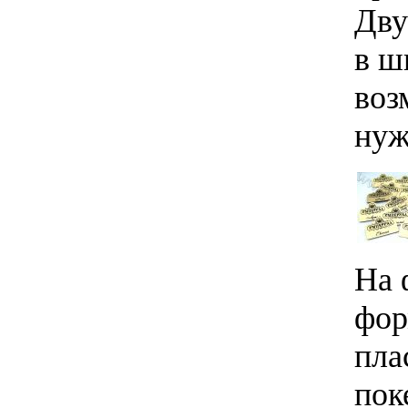
Дву
в ш
воз
нуж
На 
фор
пла
пок