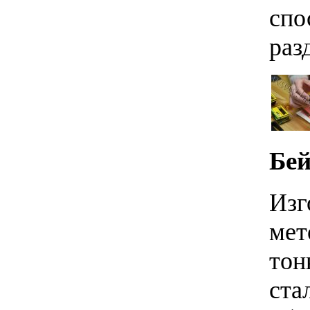
спо
раз
Бей
Изг
мет
тон
ста