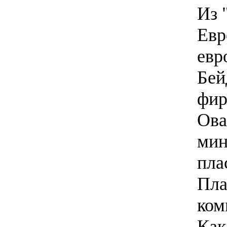
Из 
Евр
евр
Бей
фир
Ова
мин
пла
Пла
ком
Ка