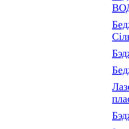
ВО
Бед
Сiл
Бэд
Бед
Лаз
пла
Бэд