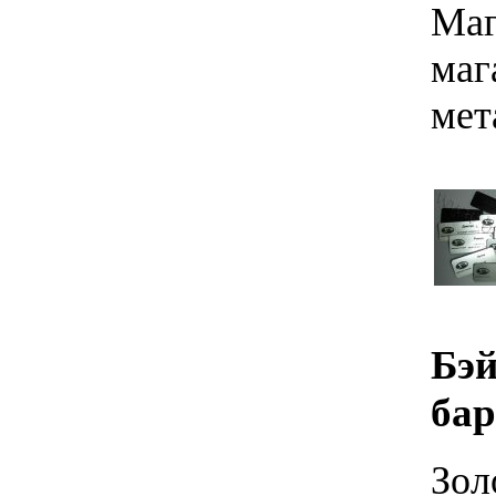
Маг
маг
мет
Бэй
бар
Зол