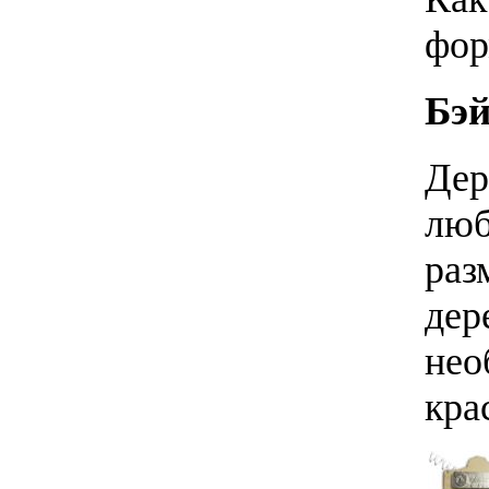
фор
Бэй
Дер
люб
раз
дер
нео
кра