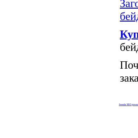
Заг
бей
Куп
бей
Поч
зак
Joomla SEO powe