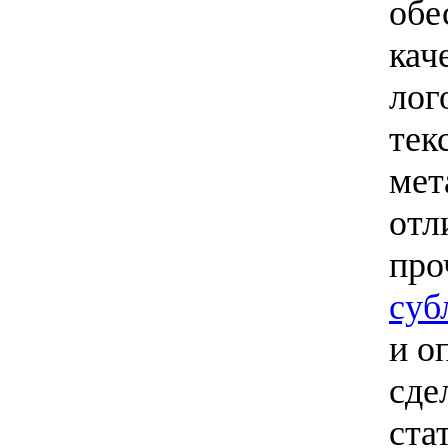
обе
кач
лог
тек
мет
отл
про
суб
и о
сде
ста