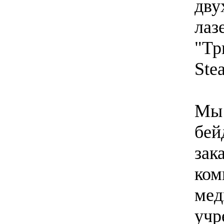
дву
лаз
"Тр
Ste
Мы 
бей
зак
ком
мед
учр