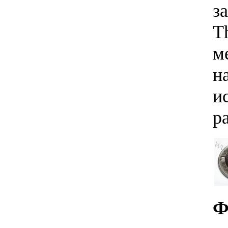
з
T
м
н
и
р
Ф