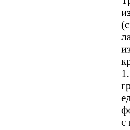
Т
и
(
л
и
к
1
г
е
ф
с