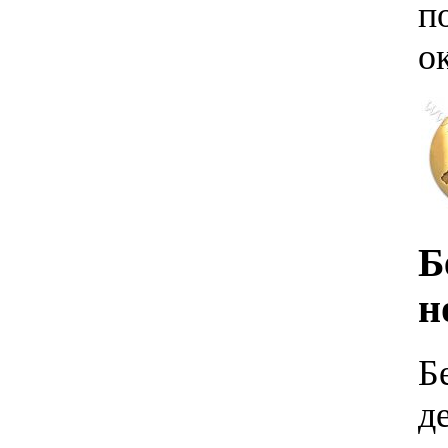
п
о
Б
н
Б
д