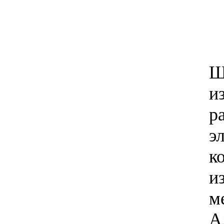
Ш
и
р
э
к
и
м
А