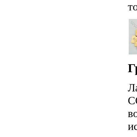
т
Г
Л
С
в
и