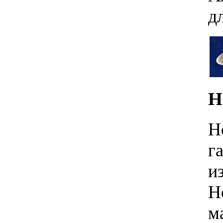
д
Н
Н
г
и
Н
м