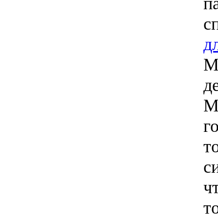
п
с
д
М
д
М
г
т
с
ч
т