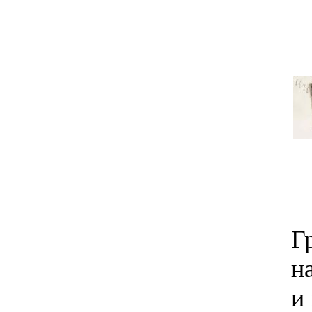
Г
н
и