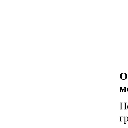
О
м
Н
г