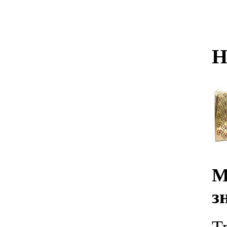
Н
М
з