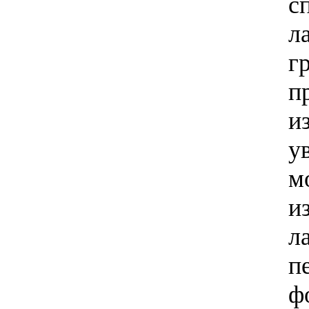
с
л
г
п
и
у
м
и
л
п
ф