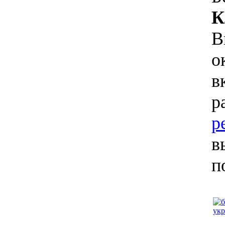
К
В
о
в
р
р
в
п