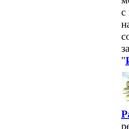
с
н
с
з
"
P
р