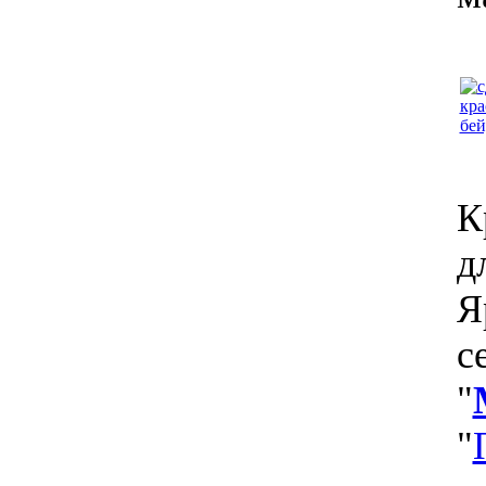
К
д
Я
с
"
"