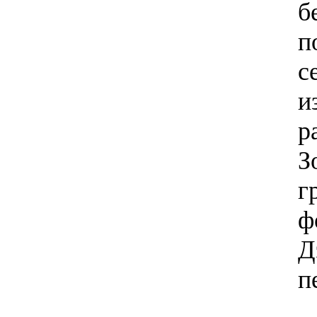
б
п
с
и
р
З
г
ф
Д
п