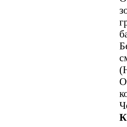
з
г
б
Б
с
(
О
к
Ч
К