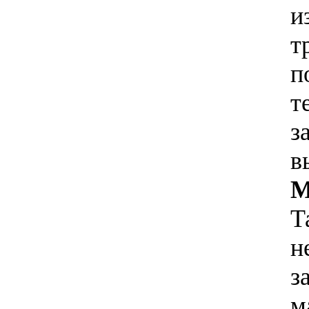
и
т
п
т
з
в
М
Т
н
з
м