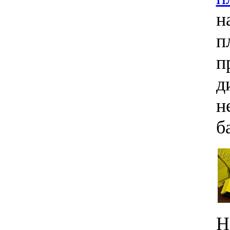
н
п
п
д
н
б
Н