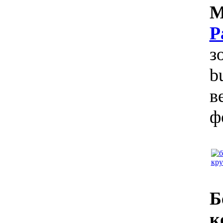
M
P
з
b
в
ф
Б
к