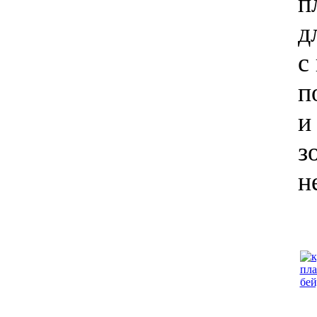
п
д
с
п
и
з
н