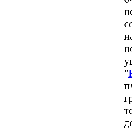
п
с
н
п
у
"
п
г
т
д