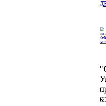
д
"
У
п
к