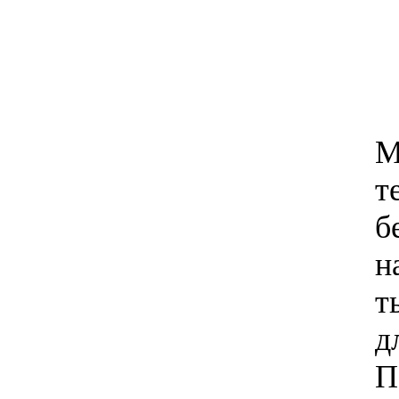
М
т
б
н
т
д
П