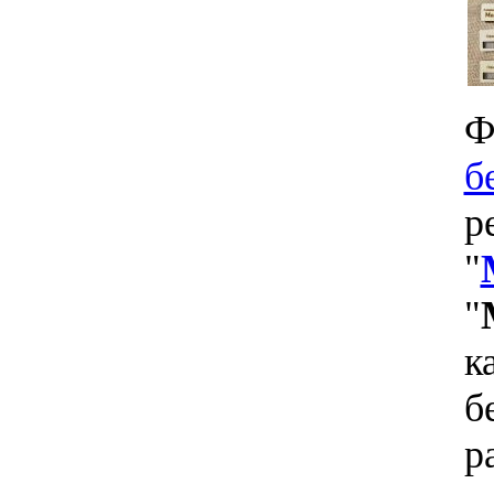
Ф
б
р
"
"
к
б
р