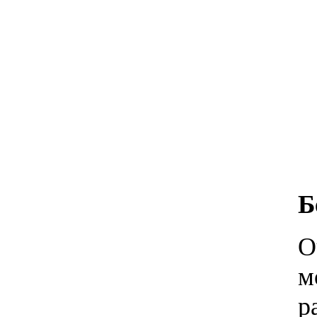
Б
О
м
р