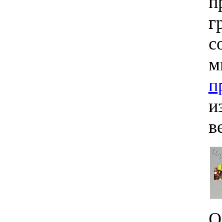
п
г
с
м
п
и
в
О