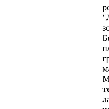
р
"
з
Б
п
г
м
М
т
л