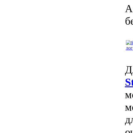
А
б
Д
S
м
м
д
о