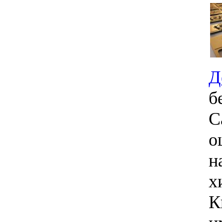
Д
б
С
о
н
х
К