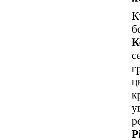
К
б
К
с
г
ц
к
у
р
P