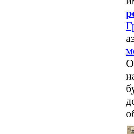
и
р
Г
а
м
О
н
б
д
о