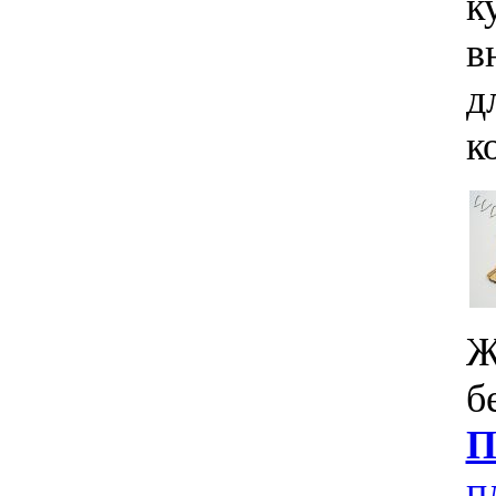
к
в
д
к
Ж
б
П
п