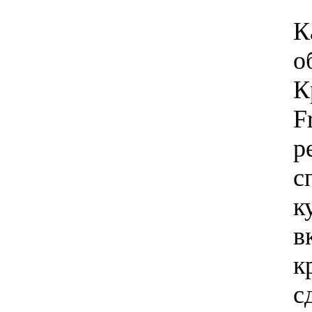
К
о
К
F
р
с
к
в
к
с