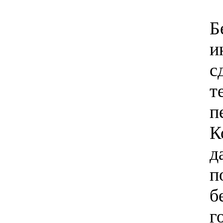
Б
и
с
т
п
К
д
п
б
г