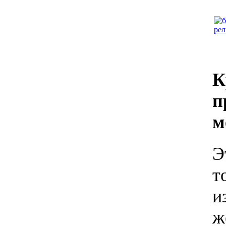
К
п
м
Э
т
и
ж