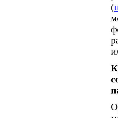
(
м
ф
р
и
К
с
п
О
м