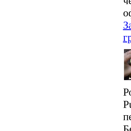
ч
о
З
г
Р
P
п
Б