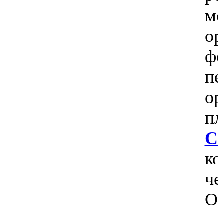
м
о
ф
п
о
п
С
к
ч
О