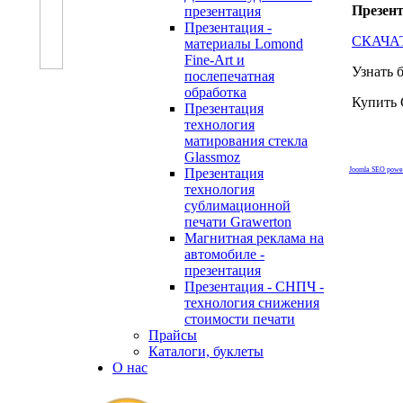
Презен
презентация
Презентация -
СКАЧА
материалы Lomond
Fine-Art и
Узнать 
послепечатная
обработка
Купить 
Презентация
технология
матирования стекла
Glassmoz
Презентация
Joomla SEO powe
технология
сублимационной
печати Grawerton
Магнитная реклама на
автомобиле -
презентация
Презентация - СНПЧ -
технология снижения
стоимости печати
Прайсы
Каталоги, буклеты
О нас