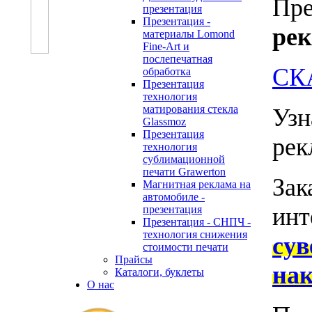
Пре
презентация
Презентация -
рек
материалы Lomond
Fine-Art и
послепечатная
СК
обработка
Презентация
технология
матирования стекла
Узн
Glassmoz
Презентация
рек
технология
сублимационной
печати Grawerton
Зак
Магнитная реклама на
автомобиле -
инт
презентация
Презентация - СНПЧ -
технология снижения
су
стоимости печати
Прайсы
нак
Каталоги, буклеты
О нас