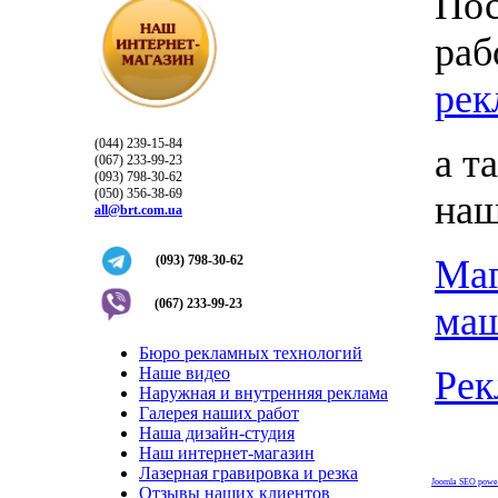
Пос
раб
рек
(044) 239-15-84
а т
(067) 233-99-23
(093) 798-30-62
(050) 356-38-69
наш
all@brt.com.ua
(093) 798-30-62
Маг
(067) 233-99-23
ма
Бюро рекламных технологий
Наше видео
Рек
Наружная и внутренняя реклама
Галерея наших работ
Наша дизайн-студия
Наш интернет-магазин
Лазерная гравировка и резка
Joomla SEO powe
Отзывы наших клиентов