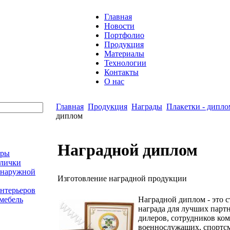
Главная
Новости
Портфолио
Продукция
Материалы
Технологии
Контакты
О нас
Главная
Продукция
Награды
Плакетки - дипло
диплом
Наградной диплом
оры
блички
 наружной
Изготовление наградной продукции
нтерьеров
мебель
Наградной диплом - это с
награда для лучших парт
дилеров, сотрудников ко
военнослужащих, спортсме