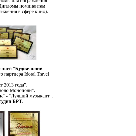
пломы для награждения
 Дипломы номинантам
тижения в сфере кино).
анией "
Будівельний
 партнера Idoral Travel
т 2013 года".
аоло Монополи".
ик
" - "Лучший музыкант".
тудия БРТ
.