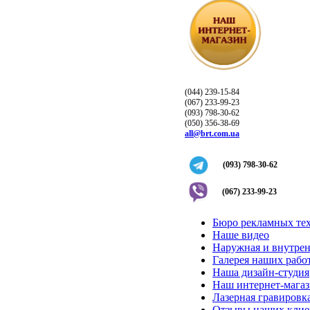
(044) 239-15-84
(067) 233-99-23
(093) 798-30-62
(050) 356-38-69
all@brt.com.ua
(093) 798-30-62
(067) 233-99-23
Бюро рекламных те
Наше видео
Наружная и внутрен
Галерея наших рабо
Наша дизайн-студия
Наш интернет-мага
Лазерная гравировка
Отзывы наших клие