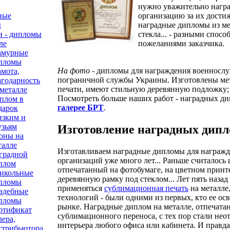
нужно уважительно награ
ные
организацию за их дости
ы
наградные дипломы из мет
и - дипломы
стекла... - разными спосо
ле
пожеланиями заказчика.
амурные
пломы
На фото
- дипломы для награждения военносл
амота,
пограничной службы Украины. Изготовлены м
агодарность
печати, имеют стильную деревянную подложку; к
 металле
Посмотреть больше наших работ - наградных д
плом в
галерее БРТ
.
дарок
изким и
узьям
Изготовление наградных дипл
оны на
талле
Изготавливаем наградные дипломы для награжд
градной
организаций уже много лет... Раньше считалось
плом
отпечатанный на фотобумаге, на цветном принт
икольные
деревянную рамку под стеклом... Лет пять назад
пломы
применяться
сублимационная печать
на металле
адебные
технологий - были одними из первых, кто ее ос
пломы
рынке. Наградные диплом на металле, отпечата
ртификат
сублимационного переноса, с тех пор стали не
лера,
интерьера любого офиса или кабинета. И правд
стрибьютора