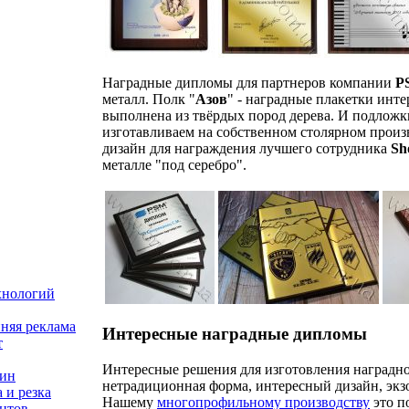
Наградные дипломы для партнеров компании
P
металл. Полк "
Азов
" - наградные плакетки инте
выполнена из твёрдых пород дерева. И подложк
изготавливаем на собственном столярном произ
дизайн для награждения лучшего сотрудника
Sh
металле "под серебро".
хнологий
няя реклама
Интересные наградные дипломы
т
Интересные решения для изготовления наградн
зин
нетрадиционная форма, интересный дизайн, экз
 и резка
Нашему
многопрофильному производству
это п
нтов