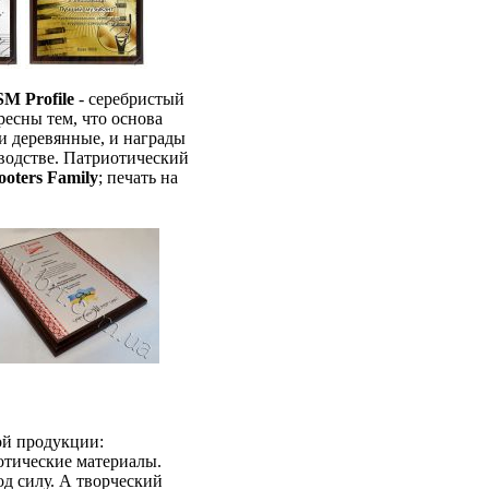
SM Profile
- серебристый
ресны тем, что основа
и деревянные, и награды
водстве. Патриотический
ooters Family
; печать на
ой продукции:
отические материалы.
од силу. А творческий