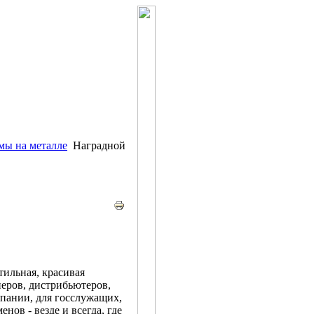
мы на металле
Наградной
тильная, красивая
неров, дистрибьютеров,
мпании, для госслужащих,
нов - везде и всегда, где