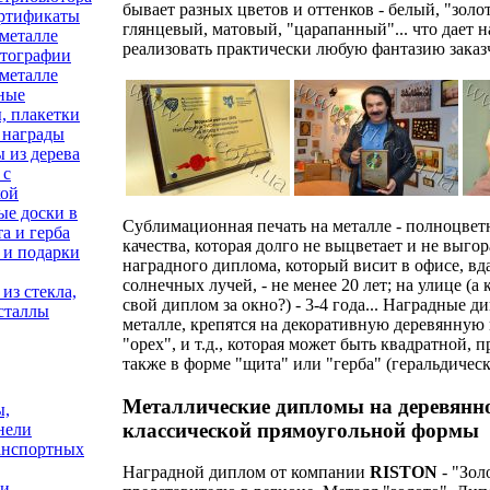
бывает разных цветов и оттенков - белый, "золо
ртификаты
глянцевый, матовый, "царапанный"... что дает 
 металле
реализовать практически любую фантазию заказ
тографии
 металле
ные
, плакетки
 награды
 из дерева
 с
кой
ые доски в
Сублимационная печать на металле - полноцвет
а и герба
качества, которая долго не выцветает и не выго
 и подарки
наградного диплома, который висит в офисе, вд
солнечных лучей, - не менее 20 лет; на улице (а
из стекла,
свой диплом за окно?) - 3-4 года... Наградные 
сталлы
металле, крепятся на декоративную деревянную
"орех", и т.д., которая может быть квадратной,
также в форме "щита" или "герба" (геральдическ
Металлические дипломы на деревянн
ы,
классической прямоугольной формы
нели
анспортных
Наградной диплом от компании
RISTON
- "Зол
ни