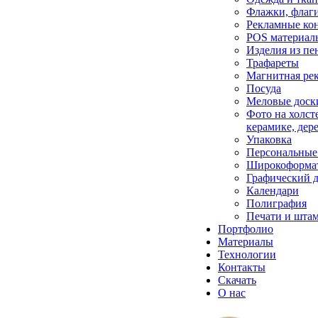
Флажки, флаг
Рекламные ко
POS материал
Изделия из пе
Трафареты
Магнитная ре
Посуда
Меловые доск
Фото на холсте
керамике, дер
Упаковка
Персональные
Широкоформат
Графический 
Календари
Полиграфия
Печати и шта
Портфолио
Материалы
Технологии
Контакты
Скачать
О нас