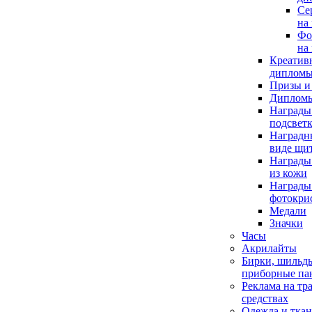
Се
на
Фо
на
Креатив
дипломы
Призы и
Дипломы
Награды
подсвет
Наградн
виде щит
Награды
из кожи
Награды 
фотокри
Медали
Значки
Часы
Акрилайты
Бирки, шильд
приборные па
Реклама на тр
средствах
Одежда и тка