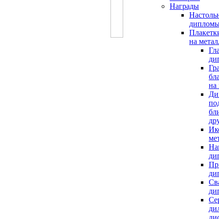
Награды
Настоль
диплом
Плакетк
на метал
Гл
ди
Гр
бл
на
Ди
по
бл
др
Ик
ме
На
ди
Пр
ди
Св
ди
Се
ди
ди