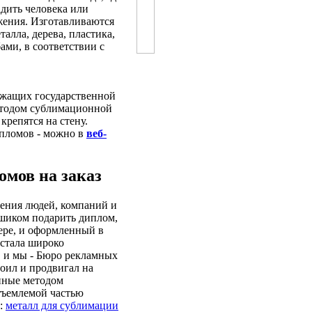
дить человека или
жения. Изготавливаются
алла, дерева, пластика,
бами, в соответствии с
ужащих государственной
етодом сублимационной
репятся на стену.
ипломов - можно в
веб-
омов на заказ
ения людей, компаний и
 шиком подарить диплом,
ере, и оформленный в
 стала широко
, и мы - Бюро рекламных
воил и продвигал на
нные методом
отъемлемой частью
а:
металл для сублимации