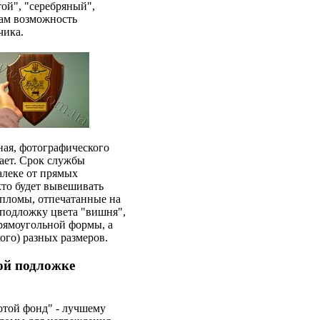
той", "серебряный",
нам возможность
чика.
ная, фотографического
рает. Срок службы
алеке от прямых
 кто будет вывешивать
дипломы, отпечатанные на
 подложку цвета "вишня",
 прямоугольной формы, а
ого) разных размеров.
ой подложке
отой фонд" - лучшему