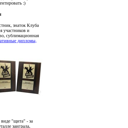
нтировать :)
ы
тник, знаток Клуба
я участников и
ево, сублимационная
ативные дипломы,
виде "щита" - за
талле заиграла,