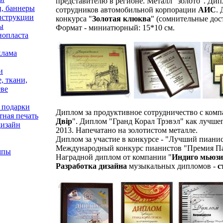
представителю в регионе. Металл "золото". Ди
и, баннеры
сотрудников автомобильной корпорации
АИС
.
нструкции
конкурса "
Золотая клюква
" (сомнительные дос
ы
Формат - миниатюрный: 15*10 см.
нопласта
клама
и
, ткани,
еве
 подарки
Диплом за продуктивное сотрудничество с комп
ная печать
Двір
". Диплом "Гранд Корал Трэвэл" как лучшего
дизайн
2013. Напечатано на золотистом металле.
Диплом за участие в конкурсе - "Лучший пианис
Международный конкурс пианистов "Премия П
мпы
Наградной диплом от компании "
Индиго мьюз
Разработка дизайна
музыкальных дипломов -
с