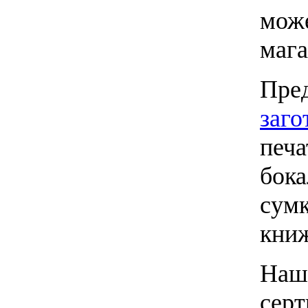
може
мага
Пре
заго
печа
бока
сумк
книж
Наши
серт