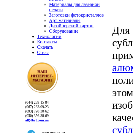
Материалы для лазерной
печати
Заготовки фотокристаллов
Арт-материалы
Дизайнерский картон
Для
Оборудование
Технологии
суб
Контакты
Скачать
прим
О нас
алю
пол
этом
изоб
(044) 239-15-84
(067) 233-99-23
(093) 798-30-62
каче
(050) 356-38-69
all@brt.com.ua
суб