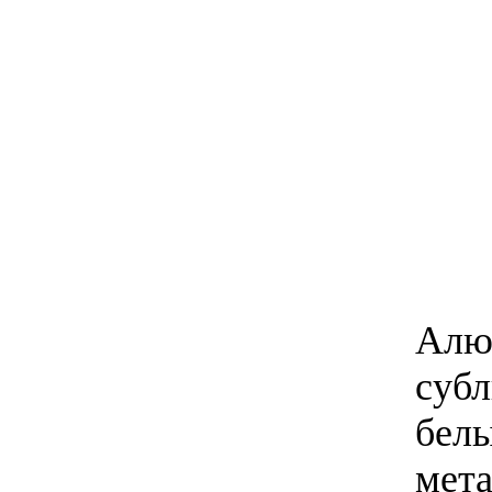
Алю
субл
белы
мета