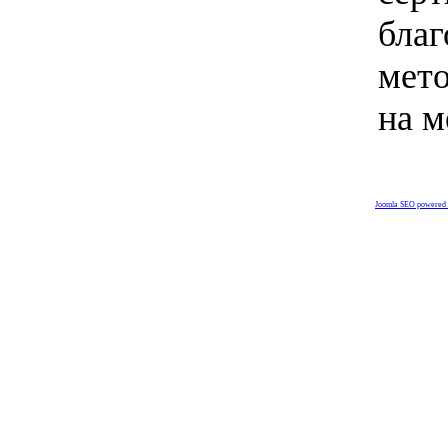
благ
мето
на м
Joomla SEO powered