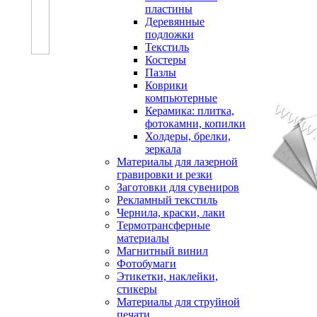
пластины
Деревянные
подложки
Текстиль
Костеры
Пазлы
Коврики
компьютерные
Керамика: плитка,
фотокамни, копилки
Холдеры, брелки,
зеркала
Материалы для лазерной
гравировки и резки
Заготовки для сувениров
Рекламный текстиль
Чернила, краски, лаки
Термотрансферные
материалы
Магнитный винил
Фотобумаги
Этикетки, наклейки,
стикеры
Материалы для струйной
печати