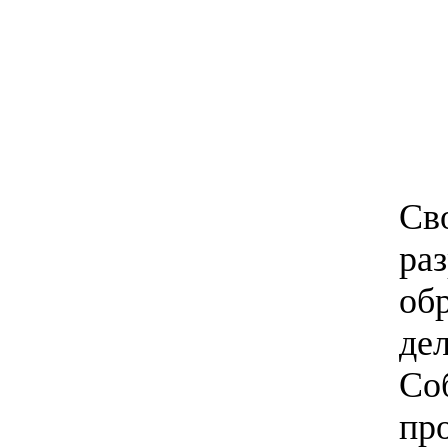
Сво
ра
об
де
Со
пр