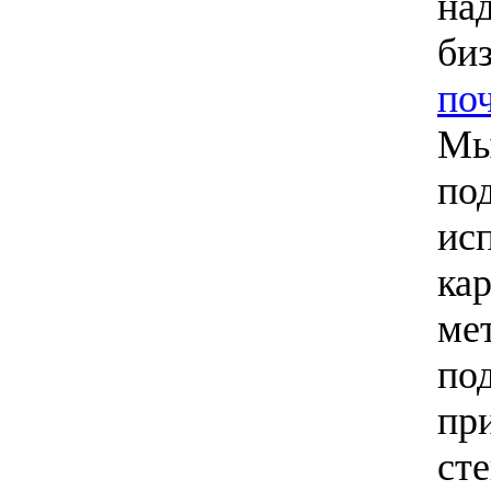
на
би
по
Мы
по
ис
ка
ме
по
пр
сте