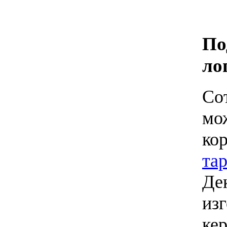
По
ло
Со
мо
ко
та
Де
из
ке