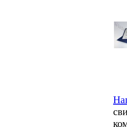
На
сви
ко