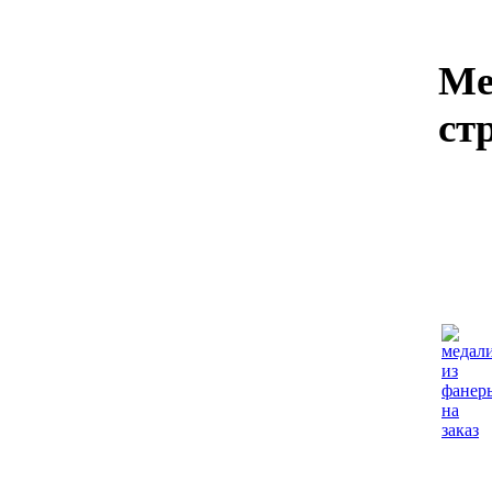
Ме
ст