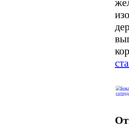
же
из
де
вы
ко
ст
От