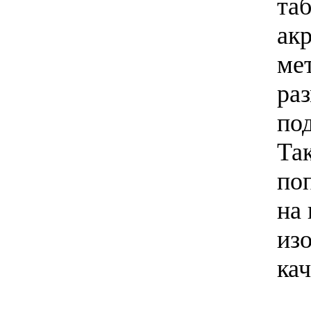
та
акр
ме
раз
по
Та
по
на
из
ка