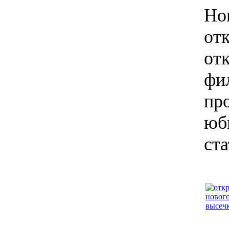
Но
от
от
фи
пр
юб
ст