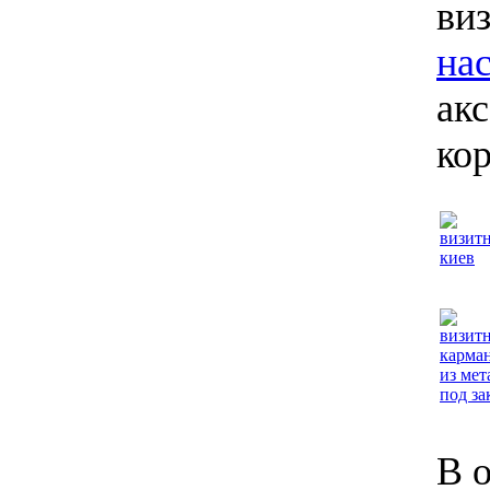
ви
на
ак
ко
В 