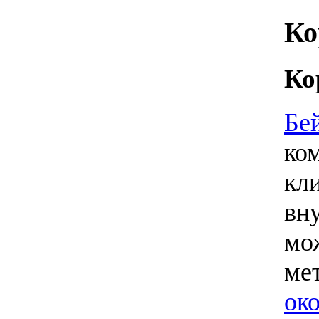
Ко
Ко
Бе
ко
кл
вн
мо
ме
о