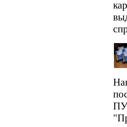
ка
вы
спр
На
по
ПУ
"П