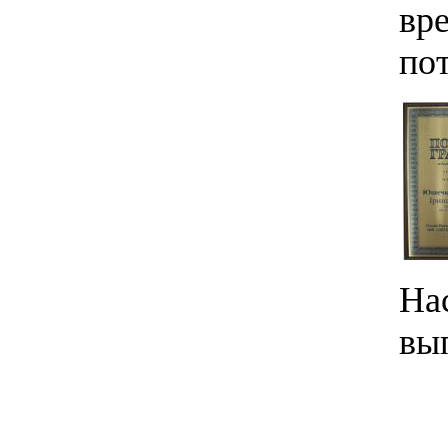
вре
по
На
вы