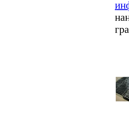
ин
на
гра