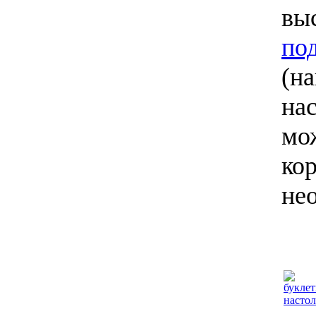
вы
по
(н
на
мо
ко
не