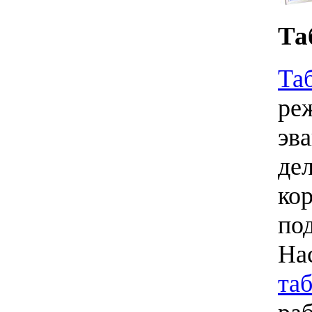
Та
Та
ре
эв
дел
ко
по
На
та