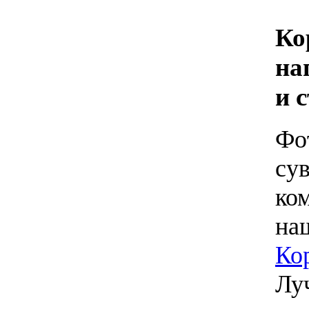
Ко
на
и 
Фо
су
ко
наш
Ко
Лу