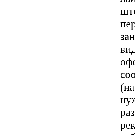
шт
пе
за
ви
оф
со
(н
ну
ра
ре