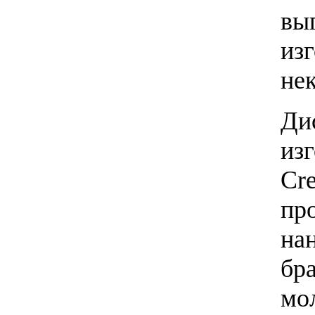
вы
изг
не
Ди
из
Cre
пр
нан
бр
мо