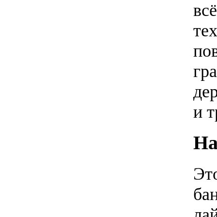
вс
те
по
гра
де
и т
На
Эт
ба
ла