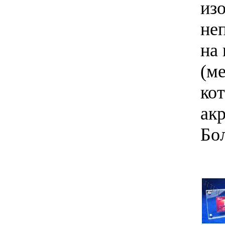
из
не
на
(м
ко
ак
Бо