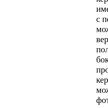
им
с 
мо
ве
пол
бо
пр
ке
мо
фо