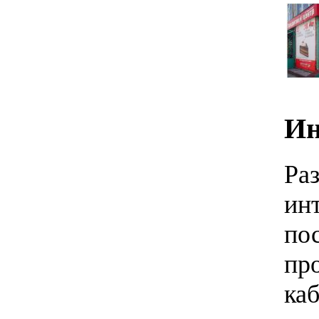
Ин
Ра
и
по
пр
к