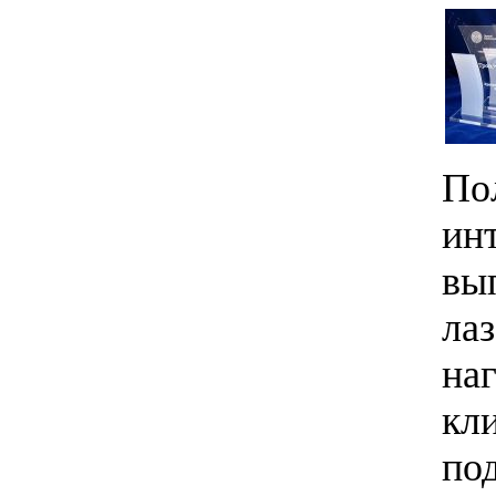
По
ин
вы
ла
на
кл
под