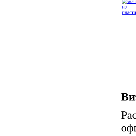
Ви
Ра
оф