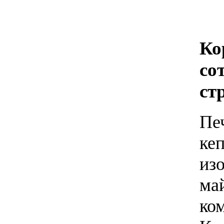
К
с
ст
Пе
кеп
из
ма
ко