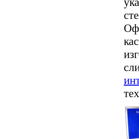
ук
с
Оф
ка
из
с
ин
те