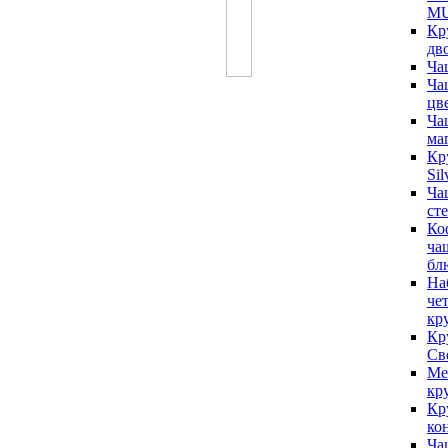
MU
Кр
дв
Ча
Ча
цв
Ча
ма
Кр
Sil
Ча
ст
Ко
ча
бл
На
че
кр
Кр
Св
Ме
кр
Кр
кон
Ча