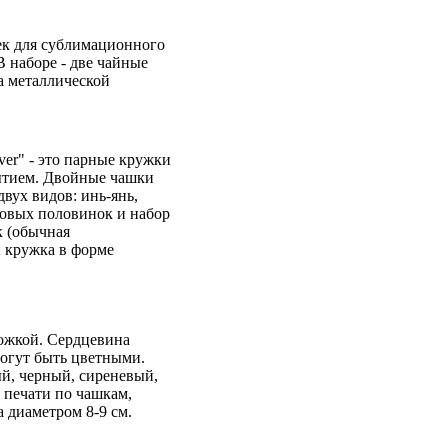
ек для сублимационного
 наборе - две чайные
а металлической
er" - это парные кружки
тием. Двойные чашки
вух видов: инь-янь,
ковых половинок и набор
к (обычная
 кружка в форме
ожкой. Сердцевина
могут быть цветными.
й, черный, сиреневый,
 печати по чашкам,
 диаметром 8-9 см.