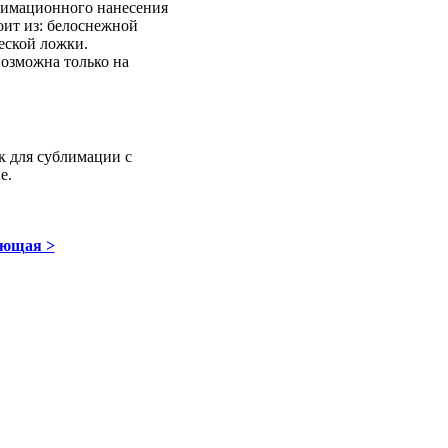
лимационного нанесения
оит из: белоснежной
еской ложки.
озможна только на
к для сублимации с
е.
ющая >