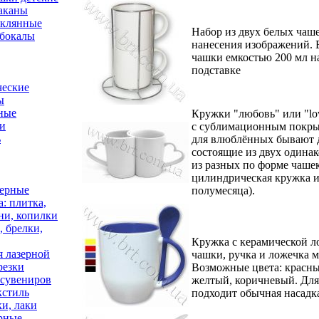
аканы
еклянные
Набор из двух белых чаш
бокалы
нанесения изображений. В
чашки емкостью 200 мл н
подставке
ческие
ы
ные
Кружки "любовь" или "lov
и
с сублимационным покры
ь
для влюблённых бывают д
состоящие из двух одина
из разных по форме чаше
цилиндрическая кружка и
ерные
полумесяца).
: плитка,
ни, копилки
 брелки,
Кружка с керамической л
я лазерной
чашки, ручка и ложечка 
резки
Возможные цвета: красны
 сувениров
желтый, коричневый. Для
кстиль
подходит обычная насадка
ки, лаки
рные