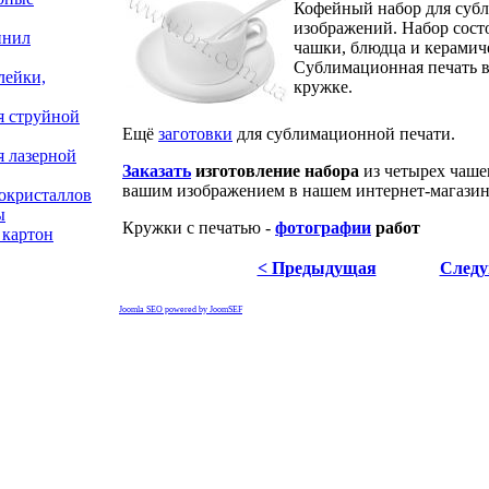
Кофейный набор для суб
изображений. Набор сост
инил
чашки, блюдца и керамич
Сублимационная печать в
лейки,
кружке.
я струйной
Ещё
заготовки
для сублимационной печати.
я лазерной
Заказать
изготовление набора
из четырех чаше
вашим изображением в нашем интернет-магазин
окристаллов
ы
Кружки с печатью -
фотографии
работ
 картон
< Предыдущая
Следу
Joomla SEO powered by JoomSEF