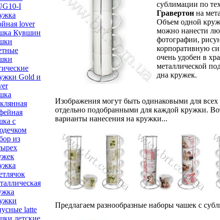
сублимации по те
G10-I
Гравертон
на мета
ужка
Объем одной круж
ойная lover
можно нанести лю
шка Кувшин
фотографии, рисун
шки
корпоративную си
етные
очень удобен в хр
шки
металлической под
гические
дна кружек.
ужки Gold и
ver
шка
Изображения могут быть одинаковыми для всех 
еклянная
отдельно подобранными для каждой кружки. Вот
фейная
варианты нанесения на кружки...
шка с
юдечком
бор из
тырех
ужек
ужка
етлячок
таллическая
ужка
ужки
Предлагаем разнообразные наборы чашек с су
усные latte
шки детские