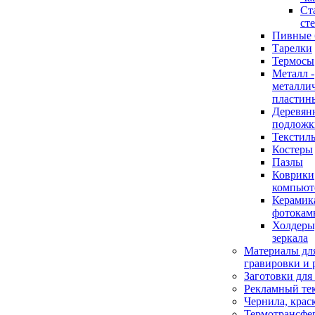
Ст
ст
Пивные 
Тарелки
Термосы
Металл -
металли
пластин
Деревян
подложк
Текстил
Костеры
Пазлы
Коврики
компьют
Керамика
фотокам
Холдеры,
зеркала
Материалы дл
гравировки и 
Заготовки для
Рекламный те
Чернила, крас
Термотрансфе