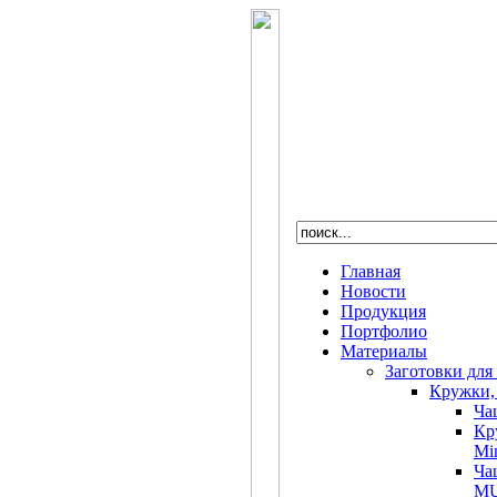
Главная
Новости
Продукция
Портфолио
Материалы
Заготовки для
Кружки,
Ча
Кр
Min
Ча
MU