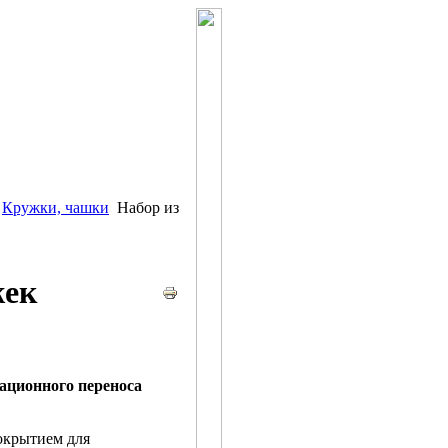
Кружки, чашки
Набор из
жек
ационного переноса
окрытием для