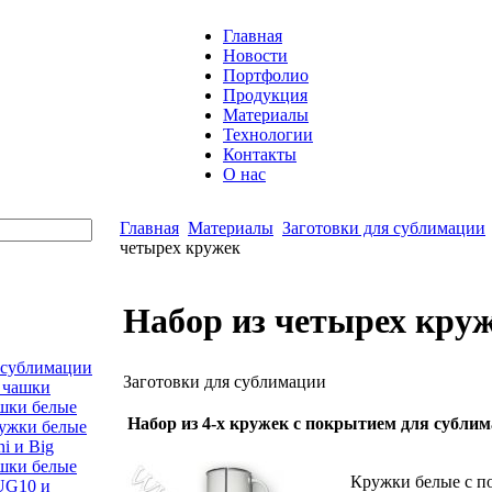
Главная
Новости
Портфолио
Продукция
Материалы
Технологии
Контакты
О нас
Главная
Материалы
Заготовки для сублимации
четырех кружек
Набор из четырех кру
 сублимации
Заготовки для сублимации
 чашки
шки белые
Набор из 4-х кружек с покрытием для сублим
ужки белые
i и Big
шки белые
Кружки белые с п
G10 и