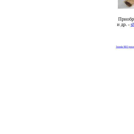
Приобре
и др. -
s
Joomla SEO powe