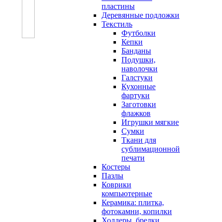
пластины
Деревянные подложки
Текстиль
Футболки
Кепки
Банданы
Подушки,
наволочки
Галстуки
Кухонные
фартуки
Заготовки
флажков
Игрушки мягкие
Сумки
Ткани для
сублимационной
печати
Костеры
Пазлы
Коврики
компьютерные
Керамика: плитка,
фотокамни, копилки
Холдеры, брелки,