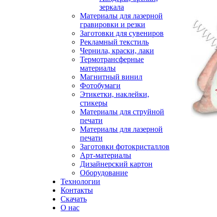
зеркала
Материалы для лазерной
гравировки и резки
Заготовки для сувениров
Рекламный текстиль
Чернила, краски, лаки
Термотрансферные
материалы
Магнитный винил
Фотобумаги
Этикетки, наклейки,
стикеры
Материалы для струйной
печати
Материалы для лазерной
печати
Заготовки фотокристаллов
Арт-материалы
Дизайнерский картон
Оборудование
Технологии
Контакты
Скачать
О нас