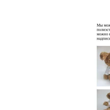
Мы може
полиэс
можно н
надписи 