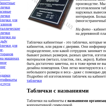
бинетные
производстве. Мы 
блички
изготовлением таб
асивые
наружных вывесо
блички
интерьеров. Боль
блички для
(многостраничный
газинов
таллические
На фото
- кабине
блички
на деревянной пла
блички на
адьбу
Таблички кабинетные - это таблички, которые м
блички для
кабинетов, или рядом с дверями. Они информир
фе,
подразделение, или какой сотрудник занимает 
сторанов
бывают разных размеров, разных цветов, изгот
 на машинах
материалов (металл, пластик, пвх, акрил). Каб
рное
быть достаточно заметны, но в тоже время не в
ние
дизайна помещения. Они легко монтируются к с
R
небольшого размера и веса - даже с помощью дв
одарки
Подробно об изготовлении табличек на кабинет
ртификаты
таблички
услуги
Таблички с названиями
Таблички на кабинеты
с названиями организа
корпоративной символикой.