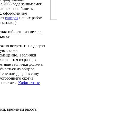
с 2008 года занимаемся
личек на кабинеты,
к, оформлением
шая
галерея
наших работ
 каталог).
тная табличка из металла
кетке.
ожно встретить на дверях
уют, какое
помещение. Таблички
авливаются из разных
инетные таблички должны
ыбиваться из общего
тене или двери в силу
устороннего скотча.
ы в статье
Кабинетные
ций
, временем работы,