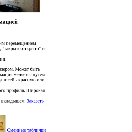
мацией
ким перемещением
; "закрыто-открыто" и
ии.
лазером. Может быть
рмация меняется путем
дписей - красную или
ого профиля. Широкая
м вкладышем.
Заказать
Сменные таблички