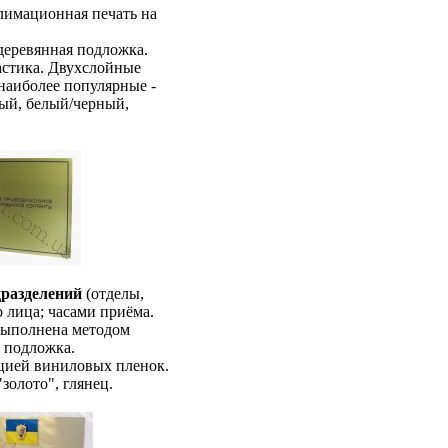
лимационная печать на
 деревянная подложка.
астика. Двухслойные
наиболее популярные -
лый, белый/черный,
разделений
(отделы,
 лица; часами приёма.
выполнена методом
 подложка.
ацией виниловых пленок.
золото", глянец.