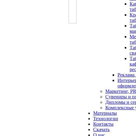
Ка
та
Кр
та
Та
ма
Ме
та
Та
св
Та
ка
ре
Реклама
Интерье
оформле
Маркетинг, P
Сувениры и п
Дипломы и се
Комплексные 
Материалы
Технологии
Контакты
Скачать
О нас