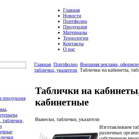
Главная
Новости
Портфолио
Продукция
Материалы
Технологии
Контакты
О нас
Главная
Портфолио
Внешняя реклама, оформле
таблички, указатели
Таблички на кабинеты, таб
Таблички на кабинеты
я продукция
кабинетные
ама,
нтерьера
Вывески, таблички, указатели
 таблички,
и
Изготавливаем та
ичные
различных органи
блички
собственном мно