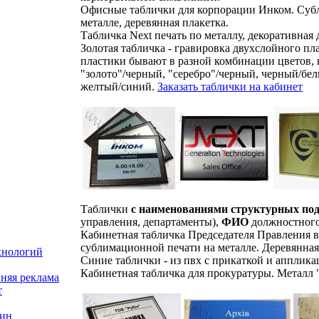
Офисные таблички для корпорации Инком. Суб
металле, деревянная плакетка.
Табличка Next печать по металлу, декоративная
Золотая табличка - гравировка двухслойного пл
пластики бывают в разной комбинации цветов, 
"золото"/черный, "серебро"/черный, черный/бе
желтый/синий.
Заказать таблички на кабинет
Таблички
с наименованиями структурных под
управления, департаменты),
ФИО
должностного
Кабинетная табличка Председателя Правления 
сублимационной печати на металле. Деревянная
хнологий
Синие таблички - из пвх с прикаткой и апплик
Кабинетная табличка для прокуратуры. Металл "
няя реклама
т
зин