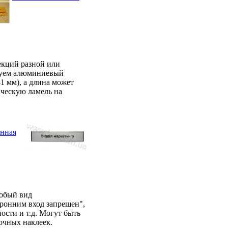
екций разной или
зуем алюминиевый
31 мм), а длина может
ическую ламель на
собый вид
ронним вход запрещен",
сти и т.д. Могут быть
очных наклеек.