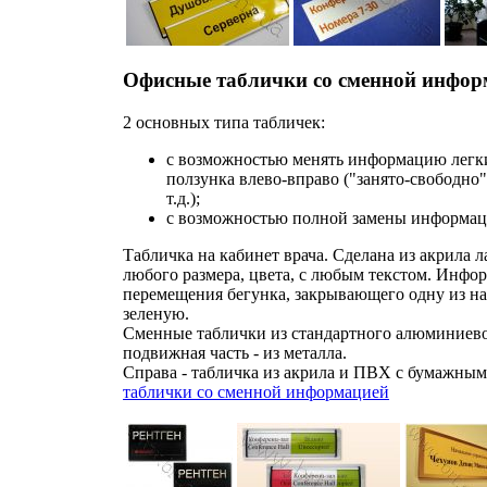
Офисные таблички со сменной инфор
2 основных типа табличек:
с возможностью менять информацию лег
ползунка влево-вправо ("занято-свободно"
т.д.);
с возможностью полной замены информац
Табличка на кабинет врача. Сделана из акрила 
любого размера, цвета, с любым текстом. Инфо
перемещения бегунка, закрывающего одну из на
зеленую.
Сменные таблички из стандартного алюминиев
подвижная часть - из металла.
Справа - табличка из акрила и ПВХ с бумажны
таблички со сменной информацией