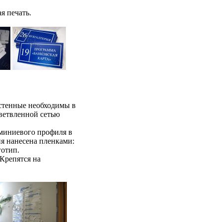
я печать.
астенные необходимы в
ветвленной сетью
миниевого профиля в
я нанесена пленками:
готип.
 Крепятся на