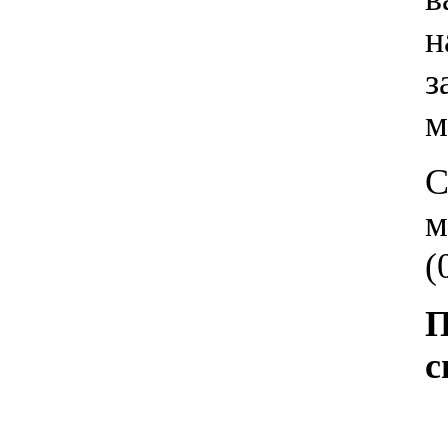
н
з
м
С
м
(
П
с