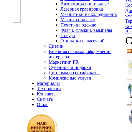
Визитницы настольные
Ко
Лазерная гравировка
Ди
Магнитики на холодильник
Фу
Магниты на авто
Те
Печать на одежде
Ко
Флаги, флажки, вымпелы
Вс
Посуда
С
Открытки с высечкой
Дизайн
Внешняя реклама, оформление
интерьера
Маркетинг, PR
Сувениры и подарки
Дипломы и сертификаты
Комплексные услуги
Материалы
Технологии
Контакты
Скачать
О нас