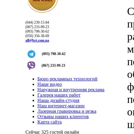
С
п
(044) 239-15-84
(067) 233-99-23
(093) 798-30-62
р
(050) 356-38-69
all@brt.com.ua
м
(093) 798-30-62
п
(067) 233-99-23
о
Бюро рекламных технологий
ф
Наше видео
Наружная и внутренняя реклама
Галерея наших работ
п
Наша дизайн-студия
Наш интернет-магазин
о
Лазерная гравировка и резка
Отзывы наших клиентов
ш
Карта сайта
Сейчас 325 гостей онлайн