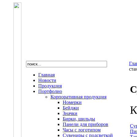
Гла
ста
Главная
Новости
Продукция
С
Портфолио
Корпоративная продукция
Номерки
К
Бейджи
Значки
Бирки, шильды
Панели для приборов
Су
Часы с логотипом
Пи
Сувениры с подсветкой
Та