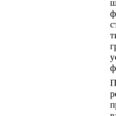
ш
ф
с
т
г
у
ф
П
р
п
в