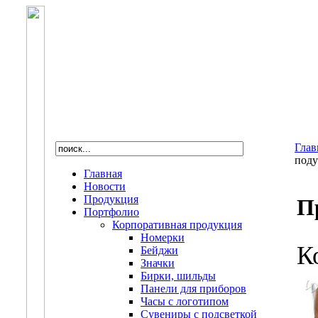
Глав
под
Главная
Новости
Продукция
П
Портфолио
Корпоративная продукция
Номерки
К
Бейджи
Значки
Бирки, шильды
Панели для приборов
Часы с логотипом
Сувениры с подсветкой