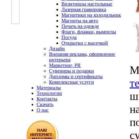
Визитницы настольные
Лазерная гравировка
Магнитики на холодильник
Магниты на авто
Печать на одежде
Флаги, флажки, вымпелы
Посуда
Открытки с высечкой
Дизайн
Внешняя реклама, оформление
интерьера
Маркетинг, PR
М
Сувениры и подарки
Дипломы и сертификаты
т
Комплексные услуги
Материалы
ш
Технологии
Контакты
Скачать
н
О нас
п
с