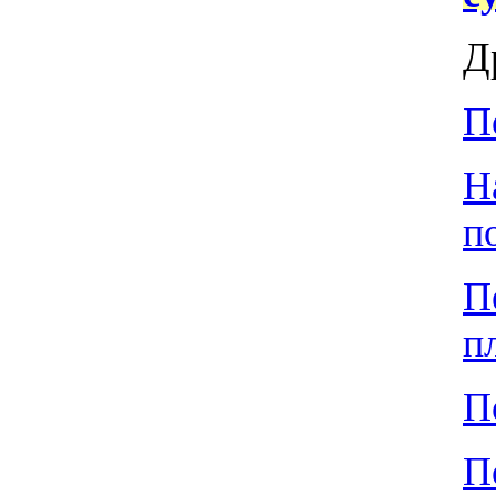
Д
П
Н
п
П
п
П
П