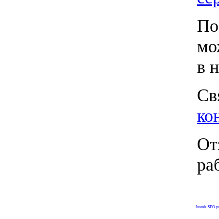
По
мо
в 
Св
ко
От
ра
Joomla SEO p