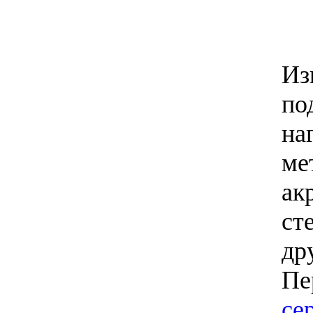
Из
по
на
ме
ак
ст
др
Пе
се