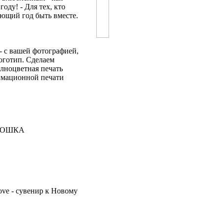
оду! - Для тех, кто
ующий год быть вместе.
- с вашей фотографией,
оготип. Сделаем
олноцветная печать
лимационной печати
КРОШКА
ve - сувенир к Новому