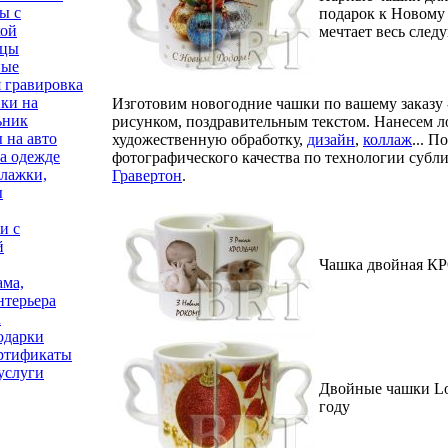
ы с
подарок к Новому г
кой
мечтает весь след
ицы
ные
 гравировка
ки на
Изготовим новогодние чашки по вашему заказу 
ьник
рисунком, поздравительным текстом. Нанесем л
 на авто
художественную обработку,
дизайн
,
коллаж
... П
а одежде
фотографического качества по технологии суб
флажки,
Гравертон
.
ы
и с
й
Чашка двойная 
ама,
нтерьера
R
одарки
ртификаты
услуги
Двойные чашки Lo
году