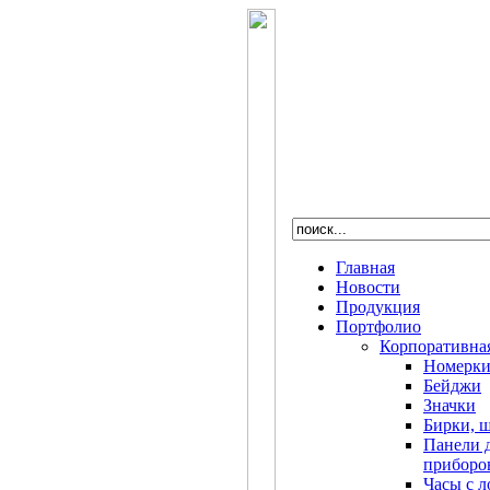
Главная
Новости
Продукция
Портфолио
Корпоративна
Номерк
Бейджи
Значки
Бирки, 
Панели 
приборо
Часы с 