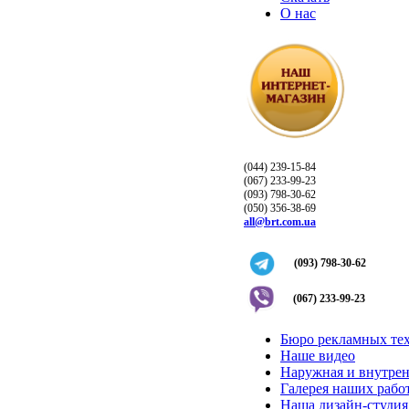
О нас
(044) 239-15-84
(067) 233-99-23
(093) 798-30-62
(050) 356-38-69
all@brt.com.ua
(093) 798-30-62
(067) 233-99-23
Бюро рекламных те
Наше видео
Наружная и внутрен
Галерея наших рабо
Наша дизайн-студия