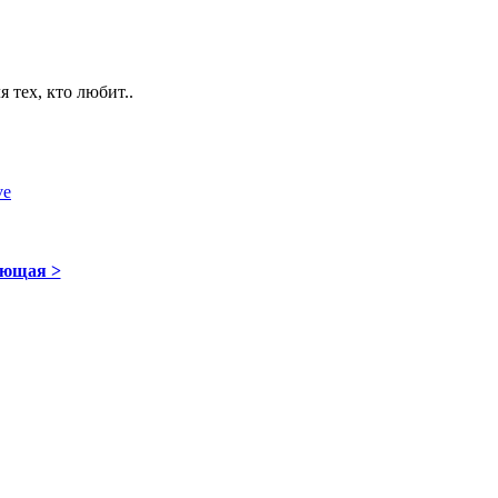
 тех, кто любит..
ve
ющая >