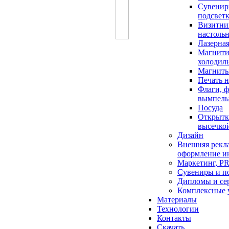
Сувенир
подсвет
Визитн
настоль
Лазерная
Магнити
холодил
Магниты
Печать н
Флаги, 
вымпел
Посуда
Открытк
высечко
Дизайн
Внешняя рекл
оформление и
Маркетинг, P
Сувениры и п
Дипломы и се
Комплексные 
Материалы
Технологии
Контакты
Скачать