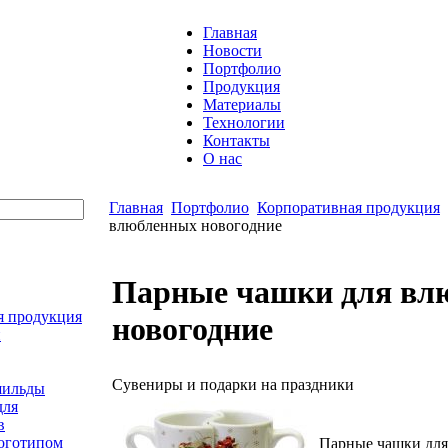
Главная
Новости
Портфолио
Продукция
Материалы
Технологии
Контакты
О нас
Главная
Портфолио
Корпоративная продукция
влюбленных новогодние
Парные чашки для вл
я продукция
новогодние
и
Сувениры и подарки на праздники
шильды
для
в
логотипом
Парные чашки для