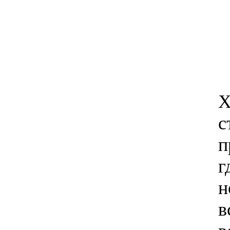
Х
с
п
г
н
в