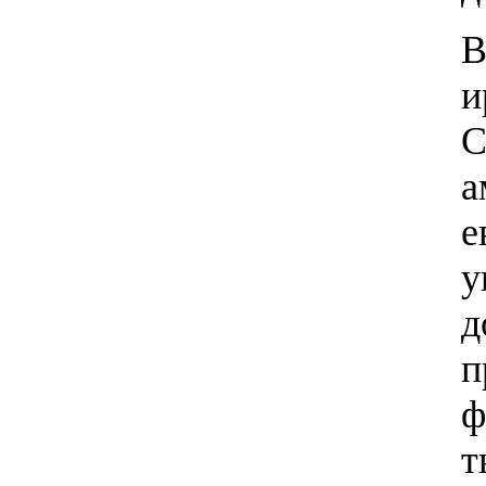
В
и
С
а
у
д
п
т