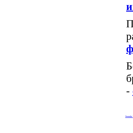
и
П
ф
б
-
Joomla