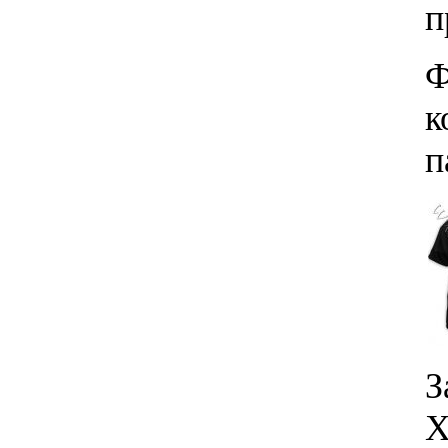
п
Ф
к
п
Х