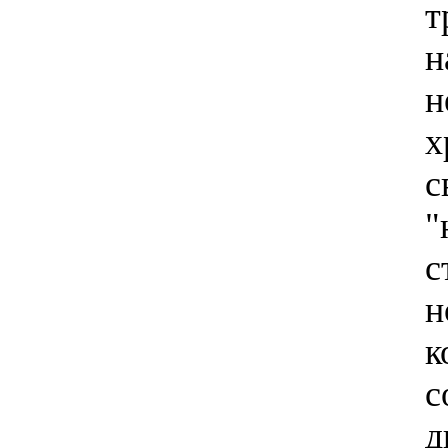
т
н
х
"
с
н
с
д