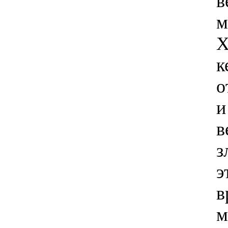
в
м
Х
к
о
и
в
з
э
в
м