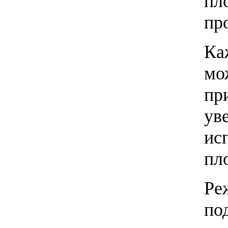
пл
пр
Ка
мо
пр
ув
ис
пло
Ре
по