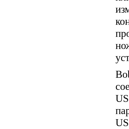
из
ко
пр
но
ус
Bo
со
US
па
US