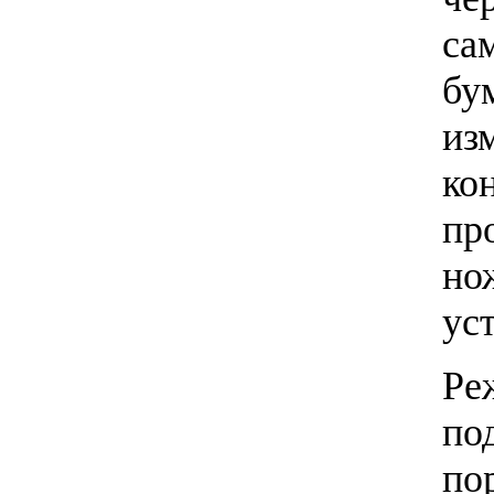
са
бу
из
ко
пр
но
ус
Ре
по
по