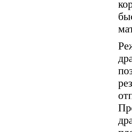
ко
бы
ма
Ре
др
по
ре
от
Пр
др