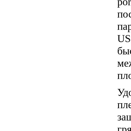
po
по
па
US
бы
ме
пл
Уд
пл
за
гр