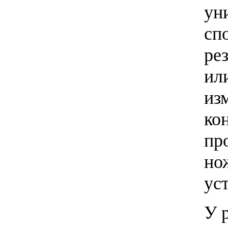
ун
сп
ре
ил
из
ко
пр
но
ус
У 