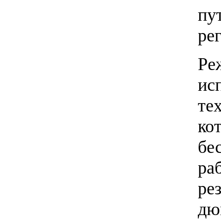
пу
ре
Ре
ис
те
ко
бе
ра
ре
дю