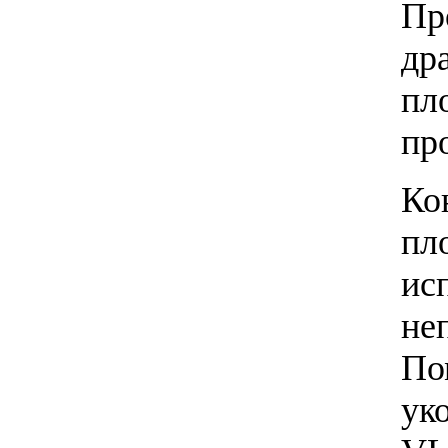
Пр
др
пл
пр
Ко
пл
ис
не
По
ук