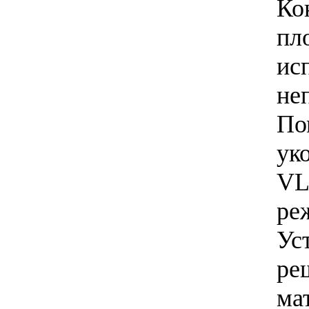
Ко
пл
ис
не
По
ук
VL
ре
Ус
ре
ма