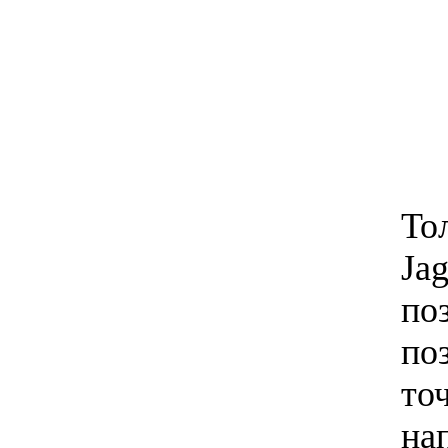
То
Ja
по
по
то
на