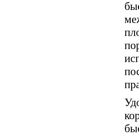
бы
ме
пл
по
ис
по
пр
Уд
ко
бы