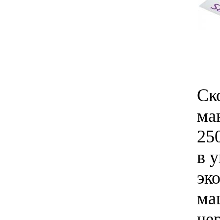
Ск
ма
25
в 
эк
ма
че