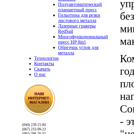
уп
Полуавтоматический
планшетный пресс
бе
Гильотина для резки
листового металла
ми
Лазерные граверы
RedSail
Многофункциональный
ма
пресс HP 8in1
Обрезчик углов для
металла
Ко
Технологии
Контакты
го
Скачать
О нас
пло
на
Со
- 
(044) 239-15-84
(067) 233-99-23
(093) 798-30-62