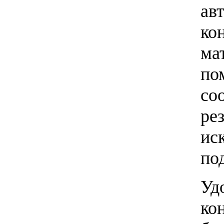
ав
ко
ма
по
со
ре
ис
по
Уд
ко