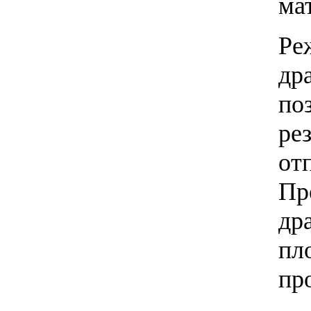
ма
Ре
др
по
ре
от
Пр
др
пл
пр