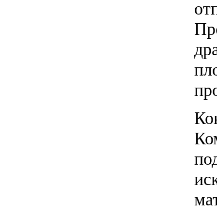
от
Пр
др
пл
пр
Ко
Ко
по
ис
ма