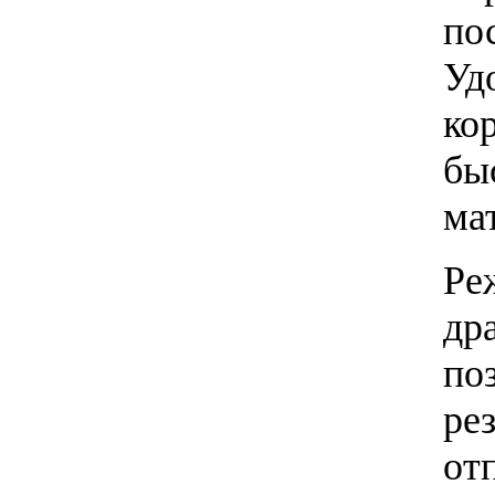
по
Уд
ко
бы
ма
Ре
др
по
ре
от