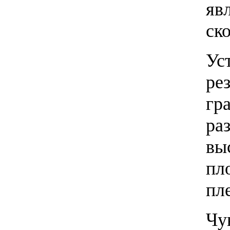
яв
ск
Ус
рез
гр
ра
вы
пл
пл
Чу