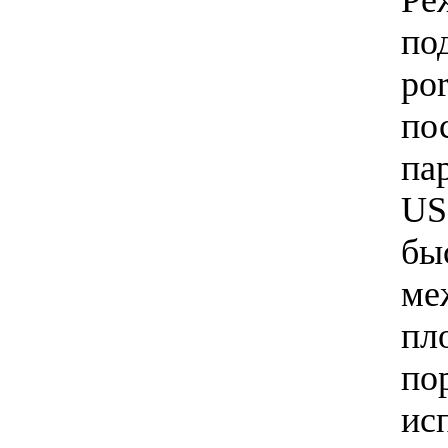
Ре
по
po
по
па
US
бы
ме
пл
по
ис