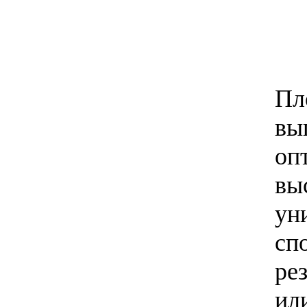
Пл
вы
оп
вы
ун
сп
ре
ил