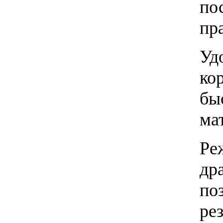
по
пр
Уд
ко
бы
ма
Ре
др
по
ре