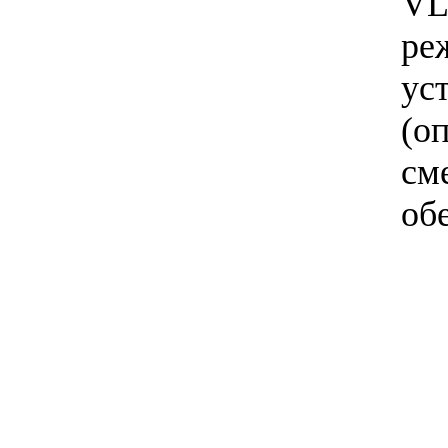
VL
ре
ус
(о
см
об