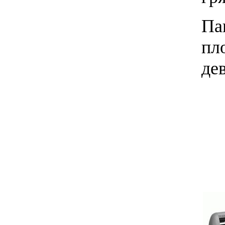
Па
пл
де