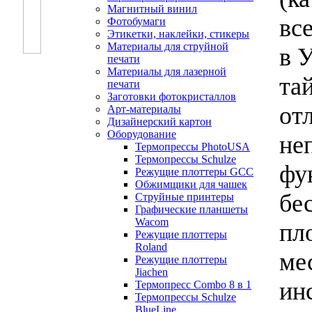
Магнитный винил
все
Фотобумаги
Этикетки, наклейки, стикеры
Материалы для струйной
в 
печати
Материалы для лазерной
та
печати
Заготовки фотокристаллов
от
Арт-материалы
Дизайнерский картон
Оборудование
не
Термопрессы PhotoUSA
Термопрессы Schulze
фу
Режущие плоттеры GCC
Обжимщики для чашек
бе
Струйные принтеры
Графические планшеты
Wacom
пл
Режущие плоттеры
Roland
ме
Режущие плоттеры
Jiachen
ин
Термопресс Combo 8 в 1
Термопрессы Schulze
BlueLine