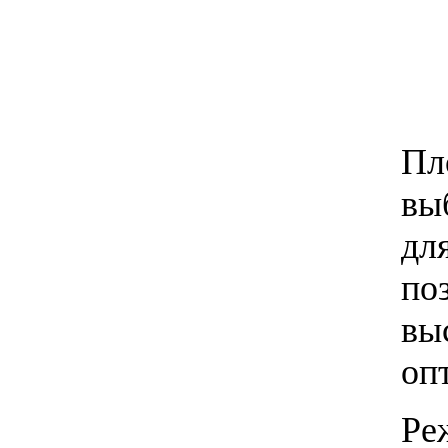
Пл
вы
дл
по
вы
оп
Ре