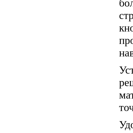
бо
ст
кн
пр
на
Ус
ре
ма
то
Уд