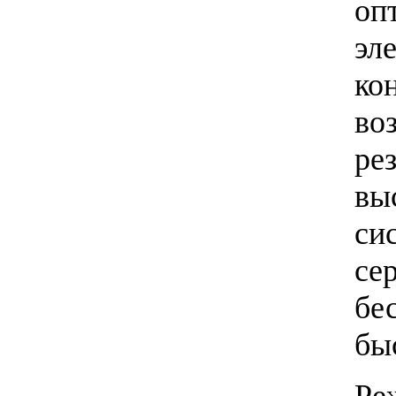
оп
эл
ко
во
ре
вы
си
се
бе
бы