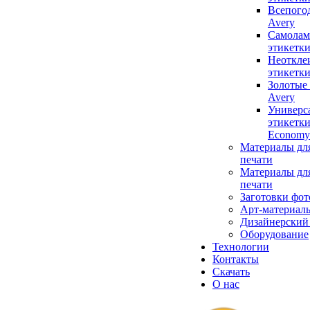
Всепого
Avery
Самола
этикетки
Неоткле
этикетки
Золотые
Avery
Универс
этикетки
Economy
Материалы дл
печати
Материалы дл
печати
Заготовки фот
Арт-материал
Дизайнерский
Оборудование
Технологии
Контакты
Скачать
О нас