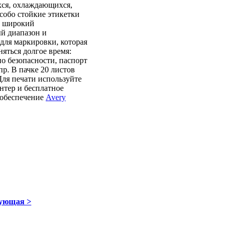
ся, охлаждающихся,
собо стойкие этикетки
 широкий
й диапазон и
для маркировки, которая
яться долгое время:
о безопасности, паспорт
р. В пачке 20 листов
Для печати используйте
нтер и бесплатное
 обеспечение
Avery
ующая >