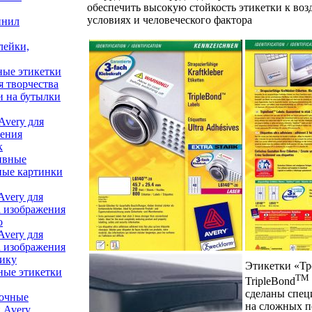
обеспечить высокую стойкость этикетки к во
условиях и человеческого фактора
инил
лейки,
ные этикетки
я творчества
и на бутылки
Avery для
ления
к
ивные
ные картинки
Avery для
а изображения
о
Avery для
а изображения
мику
Этикетки «Тр
ные этикетки
TM
TripleBond
сделаны спец
очные
на сложных п
 Avery