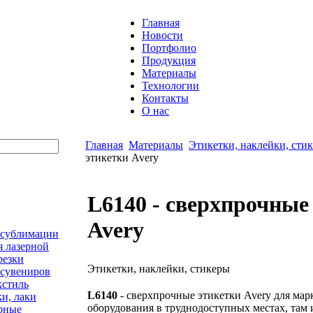
Главная
Новости
Портфолио
Продукция
Материалы
Технологии
Контакты
О нас
Главная
Материалы
Этикетки, наклейки, сти
этикетки Avery
L6140 - сверхпрочные
Avery
 сублимации
я лазерной
резки
Этикетки, наклейки, стикеры
 сувениров
кстиль
L6140
- сверхпрочные этикетки Avery для ма
ки, лаки
оборудования в труднодоступных местах, там и
рные