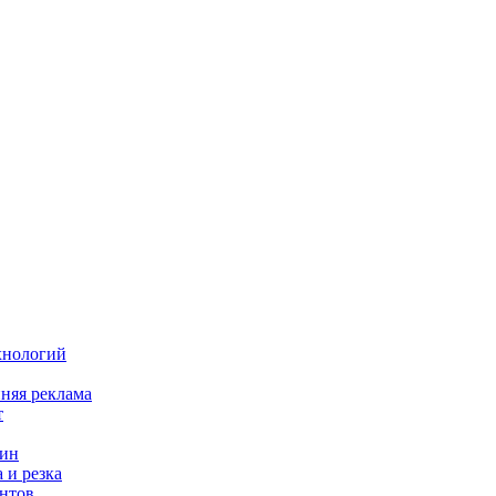
хнологий
няя реклама
т
зин
 и резка
нтов