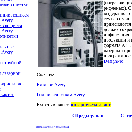
(нагревающих
дные этикетки
рифленых). О
выдерживают
минирующиеся
температурны
 Avery
применяются 
ивающиеся
должна сохран
 Avery
информация п
 этикетки
продукции и п
формата А4. 
альные
лазерный при
 Avery
программное
DesignPro
я струйной
я лазерной
Скачать:
окристаллов
Каталог Avery
ы
 картон
Гид по этикеткам Avery
Купить в нашем
интернет-магазине
< Предыдущая
След
Joomla SEO powered by JoomSEF