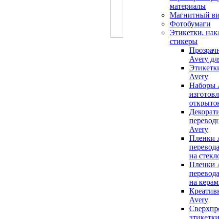
материалы
Магнитный в
Фотобумаги
Этикетки, нак
стикеры
Прозрач
Avery дл
Этикетк
Avery
Наборы 
изготов
открыто
Декорат
перевод
Avery
Пленки 
перевод
на стекл
Пленки 
перевод
на кера
Креатив
Avery
Сверхпр
этикетки