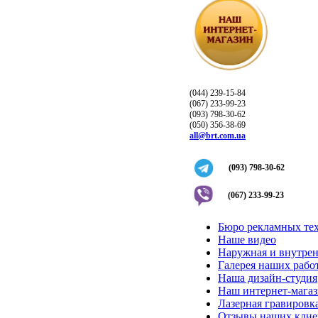
(044) 239-15-84
(067) 233-99-23
(093) 798-30-62
(050) 356-38-69
all@brt.com.ua
(093) 798-30-62
(067) 233-99-23
Бюро рекламных те
Наше видео
Наружная и внутрен
Галерея наших рабо
Наша дизайн-студия
Наш интернет-мага
Лазерная гравировка
Отзывы наших клие