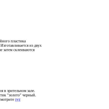
йного пластика
 Изготавливается из двух
е затем склеиваются
я в зрительном зале.
тик "золото" черный.
смотрите
тут