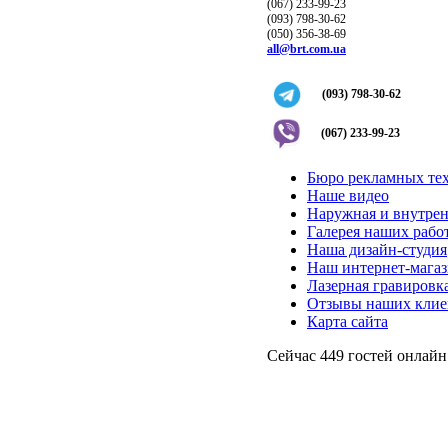
(067) 233-99-23
(093) 798-30-62
(050) 356-38-69
all@brt.com.ua
(093) 798-30-62
(067) 233-99-23
Бюро рекламных те
Наше видео
Наружная и внутрен
Галерея наших рабо
Наша дизайн-студия
Наш интернет-мага
Лазерная гравировка
Отзывы наших клие
Карта сайта
Сейчас 449 гостей онлайн