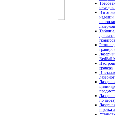
Требова
исходны
Изготов
изделий 
пенопла
лазерной
Таблица
для лазе
гравиров
Резина д
гравиро
Лазерны
RedSail
Настрой
гравера
Инсталл
лазерног
Лазерная
цилиндр
предмет
Лазерная
по дерев
Лазерная
и резка 
Установк