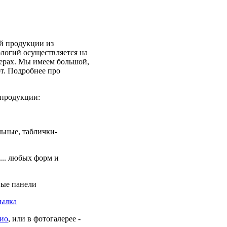
й продукции из
логий осуществляется на
верах. Мы имеем большой,
т. Подробнее про
 продукции:
льные, таблички-
... любых форм и
ные панели
сылка
ио
, или в фотогалерее -