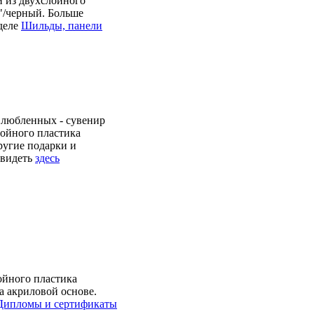
 из двухслойного
"/черный. Больше
деле
Шильды, панели
влюбленных - сувенир
лойного пластика
ругие подарки и
увидеть
здесь
ойного пластика
а акриловой основе.
Дипломы и сертификаты