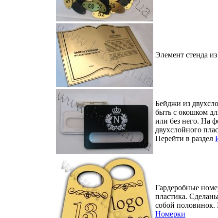
Элемент стенда из
Бейджи из двухсл
быть с окошком д
или без него. На ф
двухслойного пла
Перейти в раздел
Гардеробные номе
пластика. Сделан
собой половинок. 
Номерки