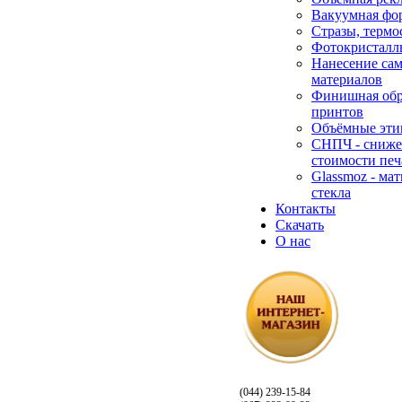
Вакуумная фо
Стразы, термо
Фотокристалл
Нанесение са
материалов
Финишная обр
принтов
Объёмные эти
СНПЧ - сниже
стоимости печ
Glassmoz - ма
стекла
Контакты
Скачать
О нас
(044) 239-15-84