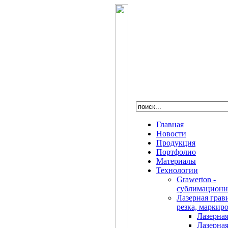
Главная
Новости
Продукция
Портфолио
Материалы
Технологии
Grawerton -
сублимационн
Лазерная грав
резка, маркир
Лазерная
Лазерная