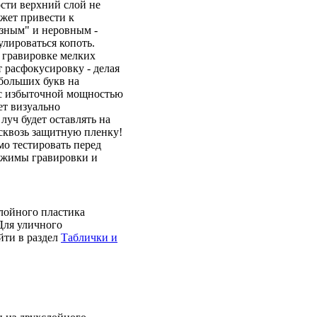
сти верхний слой не
жет привести к
язным" и неровным -
улироваться копоть.
 гравировке мелких
т расфокусировку - делая
больших букв на
 с избыточной мощностью
ет визуально
луч будет оставлять на
 сквозь защитную пленку!
о тестировать перед
режимы гравировки и
лойного пластика
Для уличного
йти в раздел
Таблички и