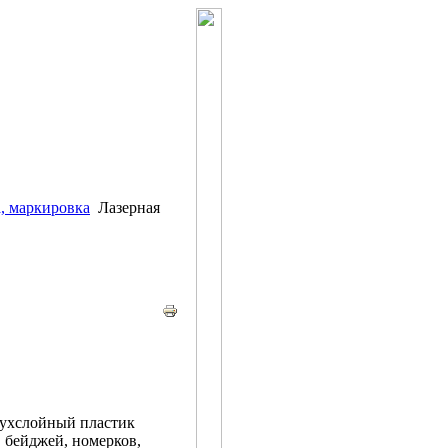
а, маркировка
Лазерная
вухслойный пластик
 бейджей, номерков,