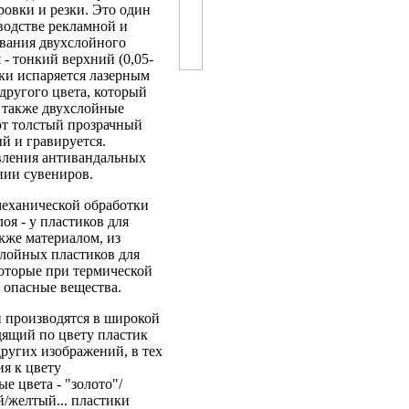
ровки и резки. Это один
водстве рекламной и
звания двухслойного
 - тонкий верхний (0,05-
вки испаряется лазерным
 другого цвета, который
 также двухслойные
ют толстый прозрачный
й и гравируется.
вления антивандальных
нии сувениров.
механической обработки
оя - у пластиков для
акже материалом, из
слойных пластиков для
оторые при термической
 опасные вещества.
 производятся в широкой
дящий по цвету пластик
ругих изображений, в тех
ия к цвету
е цвета - "золото"/
й/желтый... пластики