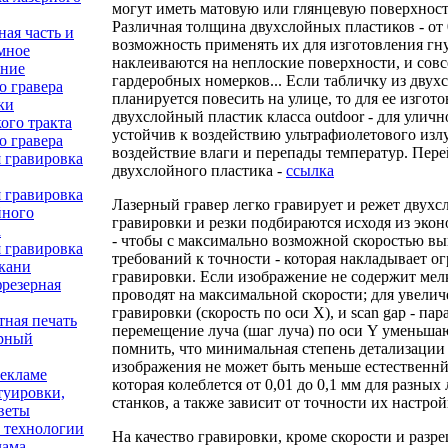
могут иметь матовую или глянцевую поверхность
Различная толщина двухслойных пластиков - от 0
ая часть и
возможность применять их для изготовления гн
мное
наклеиваются на неплоские поверхности, и сов
ение
гардеробных номерков... Если табличку из двух
о гравера
планируется повесить на улице, то для ее изго
ки
двухслойный пластик класса outdoor - для улич
ого тракта
устойчив к воздействию ультрафиолетового изл
о гравера
воздействие влаги и перепады температур. Пер
 гравировка
двухслойного пластика -
ссылка
 гравировка
Лазерный гравер легко гравирует и режет двух
йного
гравировки и резки подбираются исходя из эко
а
- чтобы с максимально возможной скоростью вып
 гравировка
требований к точности - которая накладывает о
ткани
гравировки. Если изображение не содержит мел
фрезерная
проводят на максимальной скорости; для увелич
гравировки (скорость по оси Х), и scan gap - па
ная печать
перемещение луча (шаг луча) по оси Y уменьша
рный
помнить, что минимальная степень детализации
изображения не может быть меньше естественнй
рекламе
которая колеблется от 0,01 до 0,1 мм для разны
туировки,
станков, а также зависит от точности их настрой
веты
 технологии
На качество гравировки, кроме скорости и разре
лама