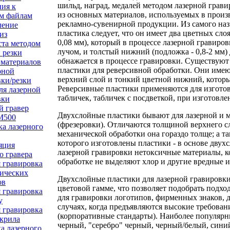
шильд, наград, медалей методом лазерной грави
ния к
из основных материалов, используемых в произ
м файлам
рекламно-сувенирной продукции. Из самого на
ление
пластика следует, что он имеет два цветных слоя
из
0,08 мм), который в процессе лазерной гравиро
ста методом
лучом, и толстый нижний (подложка - 0,8-2 мм)
 резки
обнажается в процессе гравировки. Существуют
 материалов
пластики для реверсивной обработки. Они име
рной
верхний слой и тонкий цветной нижний, которы
ки/резки
Реверсивные пластики применяются для изгото
ля лазерной
табличек, табличек с посдветкой, при изготовле
вки
й гравер
Двухслойные пластики бывают для лазерной и 
 M500
(фрезеровки). Отличаются толщиной верхнего сл
ка лазерного
механической обработки она гораздо толще; а т
которого изготовлены пластики - в основе двух
яция
лазерной гравировки нетоксичные материалы, к
о гравера
обработке не выделяют хлор и другие вредные и
 гравировка
ических
Двухслойные пластики для лазерной гравировки
ов
цветовой гамме, что позволяет подобрать подхо
 гравировка
для гравировки логотипов, фирменных знаков, д
у
случаях, когда предъявляются высокие требован
 гравировка
(корпоративные стандарты). Наиболее популярны
акрила
черный, "серебро" черный, черный/белый, сини
а лазерного