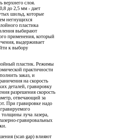
 верхнего слоя.
,8 до 2,5 мм - дает
утых шильд, которые
сем негнущихся
слойного пластика
товления выбирают
ного применения, который
учения, выдерживает
ейти к выбору
слойный пластик. Режимы
номической практичности
олнить заказ, и
граничения на скорость
ких деталей, гравировку
ения разрешения скорость
раметр, отвечающий за
ют. При гравировке надо
 гравируемого
 толщины луча лазера,
х лазерно-гравировальных
ки.
шения (scan gap) влияют