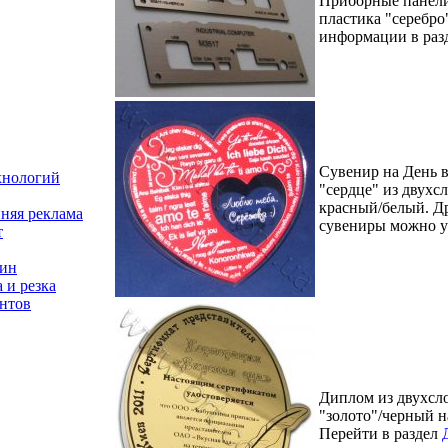
Приборные панели
пластика "серебро
информации в раз
Сувенир на День 
хнологий
"сердце" из двухс
красный/белый. Д
няя реклама
сувениры можно 
т
зин
 и резка
нтов
Диплом из двухсл
"золото"/черный н
Перейти в раздел