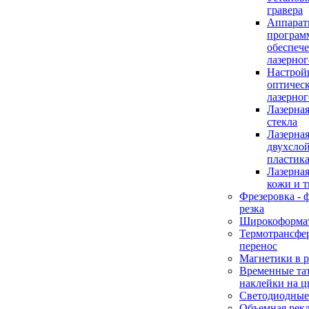
гравера
Аппаратн
програм
обеспеч
лазерног
Настрой
оптическ
лазерног
Лазерная
стекла
Лазерная
двухсло
пластик
Лазерная
кожи и 
Фрезеровка - 
резка
Широкоформат
Термотрансфе
перенос
Магнетики в 
Временные та
наклейки на ц
Светодиодные
Объемная рек