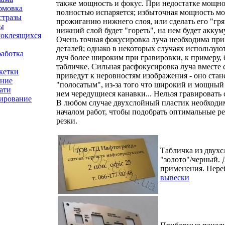
также мощность и фокус. При недостатке мощно
рмовка
полностью испаряется; избыточная мощность мо
стразы
прожиганию нижнего слоя, или сделать его "гр
ы
нижний слой будет "гореть", на нем будет аккум
моклеящихся
Очень точная фокусировка луча необходима при
деталей; однако в некоторых случаях использую
аботка
луч более широким при гравировки, к примеру, 
табличке. Сильная расфокусировка луча вместе
кетки
приведут к неровностям изображения - оно стан
ние
"полосатым", из-за того что широкий и мощный 
ати
нем чередущиеся канавки... Нельзя гравировать
тирование
В любом случае двухслойный пластик необходим
началом работ, чтобы подобрать оптимальные 
резки.
Табличка из двухс
"золото"/черный. 
применения. Пере
вывески