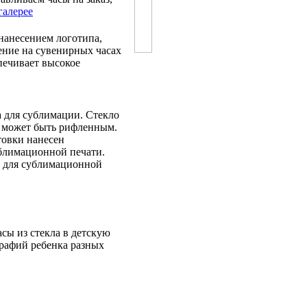
галерее
нанесением логотипа,
ение на сувенирных часах
печивает высокое
ка для сублимации. Стекло
, может быть рифленным.
товки нанесен
блимационной печати.
для сублимационной
сы из стекла в детскую
графий ребенка разных