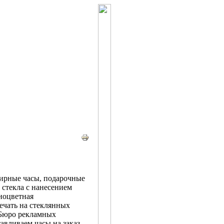
ирные часы, подарочные
 стекла с нанесением
ноцветная
ечать на стеклянных
 Бюро рекламных
авливаем часы на заказ,