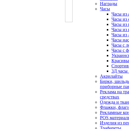
Награды
Часы
Часы из 
Часы из 
Часы из 
Часы из 
Часы из 
Часы на
Часы с 
Часы с ф
Украинс
Красивы
Спортив
3Д часы 
Акрилайты
Бирки, шильд
приборные па
Реклама на тр
средствах
Одежда и тка
Флажки, флаг
Рекламные ко
POS материал
Изделия из пе
Трафареты