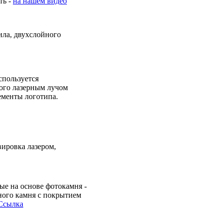
ть -
на нашем видео
ила, двухслойного
спользуется
рого лазерным лучом
ементы логотипа.
вировка лазером,
ые на основе фотокамня -
ного камня с покрытием
Ссылка