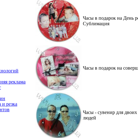
Часы в подарок на День р
Сублимация
Часы в подарок на совер
хнологий
няя реклама
т
зин
 и резка
нтов
Часы - сувенир для двоих
людей