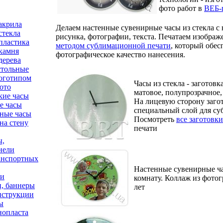
фото работ в
ВЕБ-
акрила
Делаем настенные сувенирные часы из стекла с 
стекла
рисунка, фотографии, текста. Печатаем изображ
пластика
методом сублимационной печати
, который обес
камня
фотографическое качество нанесения.
дерева
стольные
логотипом
Часы из стекла - заготов
ото
матовое, полупрозрачное
кие часы
На лицевую сторону заго
е часы
специальный слой для су
ные часы
Посмотреть
все заготовки
на стену
печати
ы,
нели
анспортных
Настенные сувенирные ча
ни
комнату. Коллаж из фото
и, баннеры
лет
нструкции
ы
нопласта