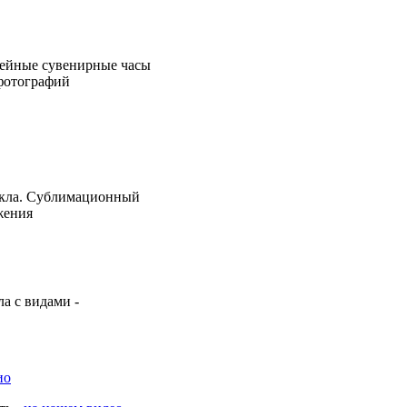
емейные сувенирные часы
фотографий
екла. Сублимационный
жения
а с видами -
ио