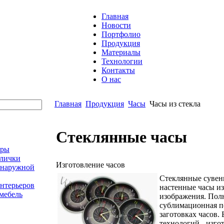
Главная
Новости
Портфолио
Продукция
Материалы
Технологии
Контакты
О нас
Главная
Продукция
Часы
Часы из стекла
Стеклянные часы
оры
блички
Изготовление часов
 наружной
Стеклянные сувен
нтерьеров
настенные часы из
мебель
изображения. Пол
сублимационная п
заготовках часов.
технологий - изгот