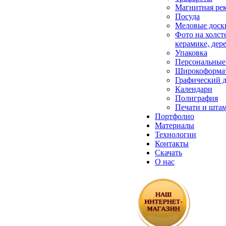
Магнитная ре
Посуда
Меловые доск
Фото на холсте
керамике, дер
Упаковка
Персональные
Широкоформат
Графический 
Календари
Полиграфия
Печати и шта
Портфолио
Материалы
Технологии
Контакты
Скачать
О нас