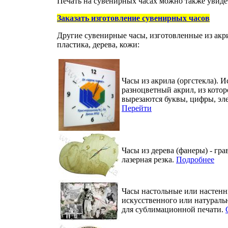
Печать на сувенирных часах можно также увиде
Заказать изготовление сувенирных часов
Другие сувенирные часы, изготовленные из акр
пластика, дерева, кожи:
Часы из акрила (оргстекла). И
разноцветный акрил, из кото
вырезаются буквы, цифры, эл
Перейти
Часы из дерева (фанеры) - гра
лазерная резка.
Подробнее
Часы настольные или настенн
искусственного или натураль
для сублимационной печати.