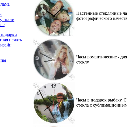
клама
Настенные стеклянные ча
и
фотографического качеств
, ткани,
еве
 подарки
ная печать
дизайн
Часы романтические - дл
мпы
стеклу
Часы в подарок рыбаку. 
стекла с сублимационны