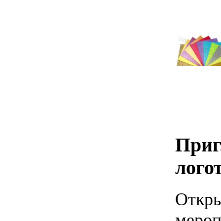
Приг
лого
Откры
мероп