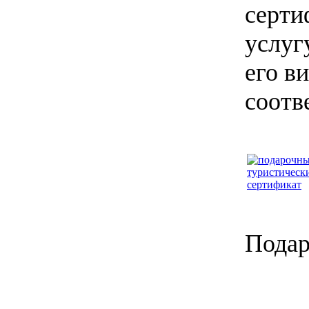
серти
услуг
его в
соотв
Подар