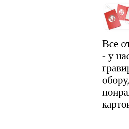
Все о
- у н
грави
обору
понра
карто