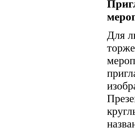
Приг
меро
Для л
торже
мероп
пригл
изобр
Презе
кругл
назва