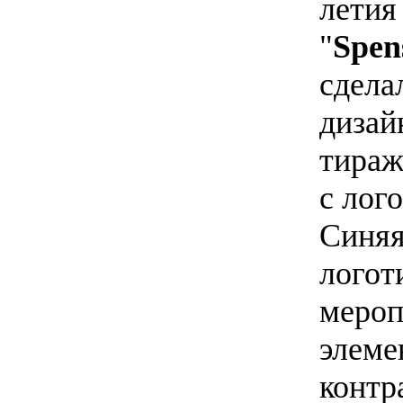
летия
"
Spen
сдела
дизай
тираж
с лог
Синяя
логот
мероп
элеме
контр