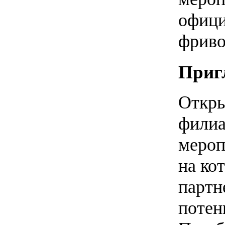
офици
фриво
Приг
Откры
филиа
мероп
на ко
партн
потен