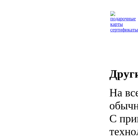
Други
На вс
обычн
С при
техно