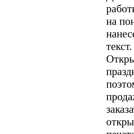
работ
на по
нанес
текст.
Откры
празд
поэто
прода
заказ
откры