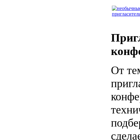
Приг
конф
От те
пригл
конфе
техни
подбе
сдела