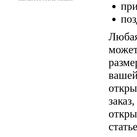
при
поз
Любая
может
разме
вашей
откры
заказ
откры
стать