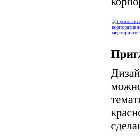
корпо
Приг
Дизай
можно
темат
красн
сдела