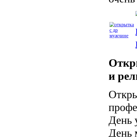
Откр
и ре
Откры
профе
День 
День 