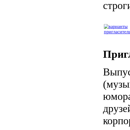
строг
Приг
Выпус
(музы
юмора
друзе
корпо