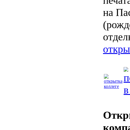
печат
на Па
(рожд
отдел
откры
Откр
комп