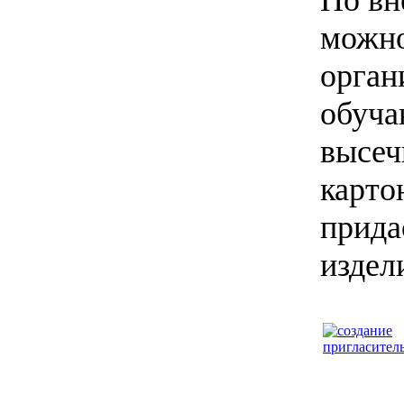
можно
орган
обуча
высеч
карто
прида
издел