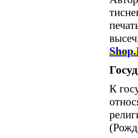
тисне
печат
высеч
Shop
Госу
К гос
относ
религ
(Рожд