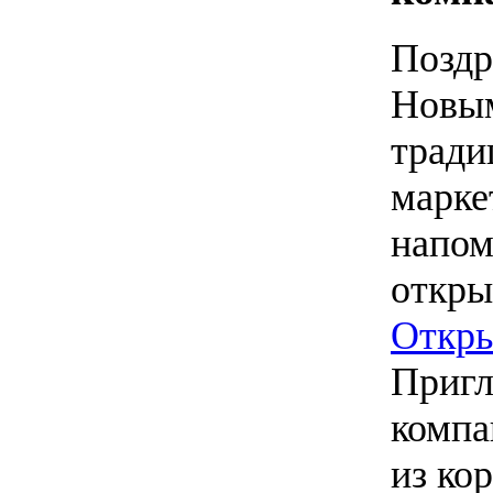
Поздр
Новым
тради
марке
напом
откры
Откры
Пригл
компа
из ко