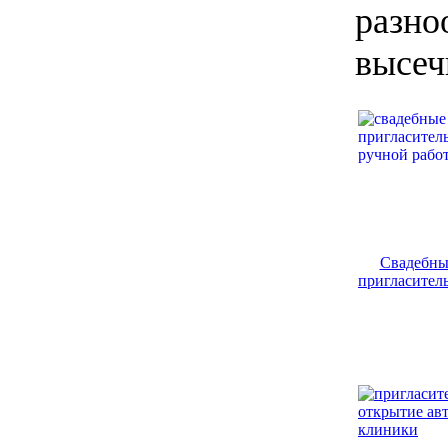
разно
высеч
Свадебны
пригласител