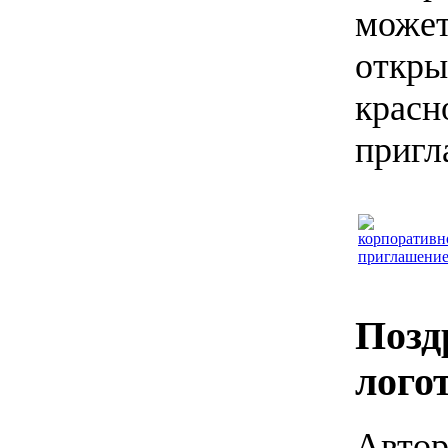
может
открыт
красн
пригл
Позд
лого
Автор