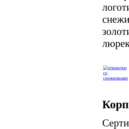
логот
снежи
золот
люрек
Корп
Серти