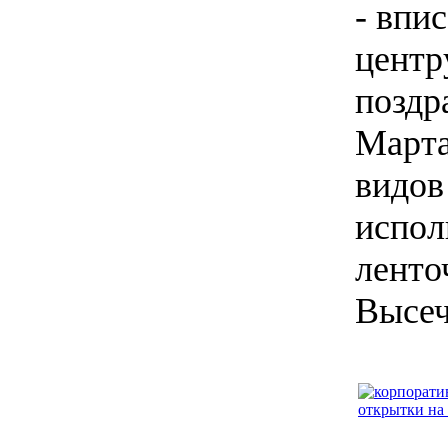
- впи
центр
поздр
Марта
видов
испол
ленто
Высеч