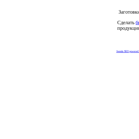
Заготовки
Сделать
б
продукц
Joomla SEO powered