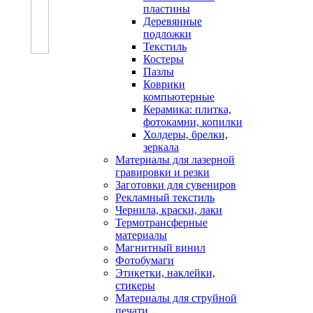
пластины
Деревянные
подложки
Текстиль
Костеры
Пазлы
Коврики
компьютерные
Керамика: плитка,
фотокамни, копилки
Холдеры, брелки,
зеркала
Материалы для лазерной
гравировки и резки
Заготовки для сувениров
Рекламный текстиль
Чернила, краски, лаки
Термотрансферные
материалы
Магнитный винил
Фотобумаги
Этикетки, наклейки,
стикеры
Материалы для струйной
печати