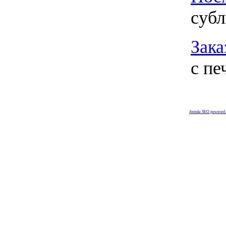
суб
Зака
с пе
Joomla SEO powered