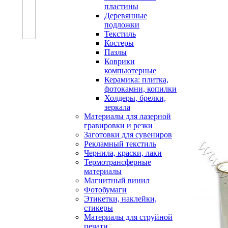
пластины
Деревянные
подложки
Текстиль
Костеры
Пазлы
Коврики
компьютерные
Керамика: плитка,
фотокамни, копилки
Холдеры, брелки,
зеркала
Материалы для лазерной
гравировки и резки
Заготовки для сувениров
Рекламный текстиль
Чернила, краски, лаки
Термотрансферные
материалы
Магнитный винил
Фотобумаги
Этикетки, наклейки,
стикеры
Материалы для струйной
печати