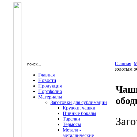
Главная
М
золотым о
Главная
Новости
Продукция
Чаш
Портфолио
Материалы
обод
Заготовки для сублимации
Кружки, чашки
Пивные бокалы
Заго
Тарелки
Термосы
Металл -
металлические