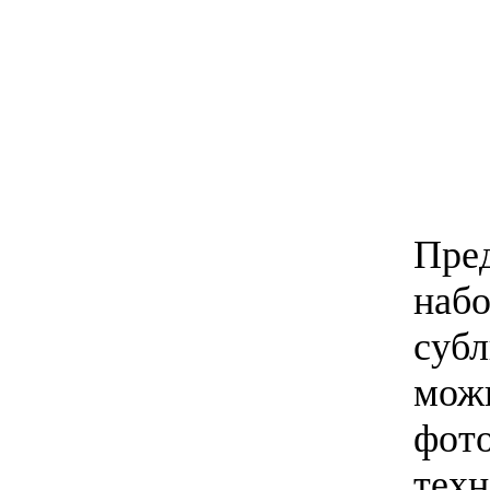
Пред
набо
субл
мож
фото
тех