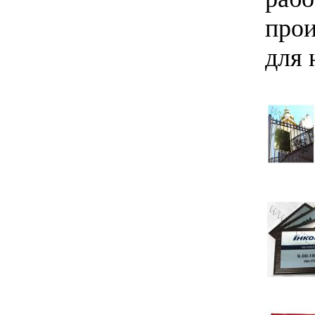
прои
для 