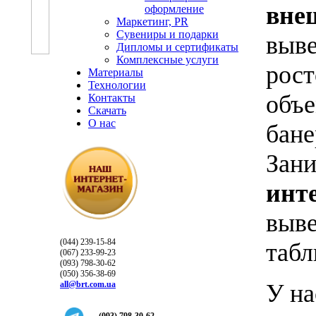
вне
оформление
Маркетинг, PR
Сувениры и подарки
выве
Дипломы и сертификаты
Комплексные услуги
рост
Материалы
Технологии
объе
Контакты
Скачать
О нас
бане
Зан
инт
выве
(044) 239-15-84
табл
(067) 233-99-23
(093) 798-30-62
(050) 356-38-69
У на
all@brt.com.ua