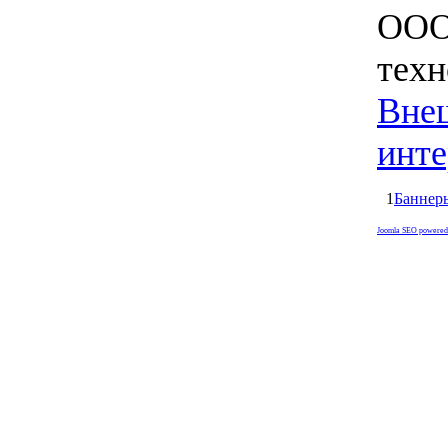
ООО
техн
Вне
инте
1
Баннеры
Joomla SEO powered