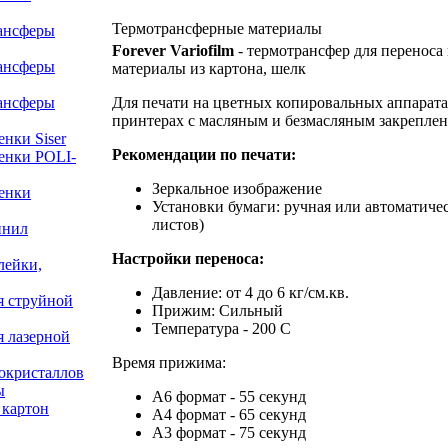
Термотрансферные материалы
ансферы
Forever Variofilm
- термотрансфер для переноса 
ансферы
материалы из картона, шелк
ансферы
Для печати на цветных копировальных аппарата
принтерах с масляным и безмасляным закреплен
нки Siser
Рекомендации по печати:
енки POLI-
Зеркальное изображение
енки
Установки бумаги: ручная или автоматичес
листов)
инил
Настройки переноса:
лейки,
Давление: от 4 до 6 кг/см.кв.
я струйной
Прижим: Сильный
Температура - 200 С
я лазерной
Время прижима:
окристаллов
ы
А6 формат - 55 секунд
 картон
А4 формат - 65 секунд
А3 формат - 75 секунд