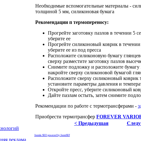
Необходимые вспомогательные материалы - си
толщиной 5 мм, силиконовая бумага
Рекомендации п термопереносу:
Прогрейте заготовку пазлов в течении 5 с
уберите ее
Прогрейте силиконовый коврик в течении 
уберите ее из под пресса
Расположите силиконовую бумагу глянцев
сверху разместите заготовку пазлов высеч
Снимите подложку и расположите бумагу 
накройте сверху силиконовой бумагой гля
Расположите сверху силиконовый коврик 
установите параметры давления и темпер
Откройте пресс, уберите силиконовый ков
Дайте пазлам остыть, затем снимите подл
Рекомендации по работе с термотрансферами -
з
Приобрести термотрансфер
FOREVER VARIO
< Предыдущая
Следу
хнологий
Joomla SEO powered by JoomSEF
няя реклама