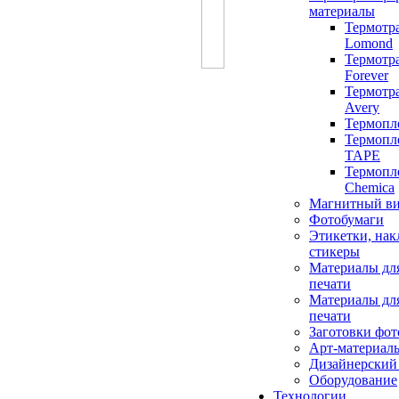
материалы
Термотр
Lomond
Термотр
Forever
Термотр
Avery
Термопле
Термопл
TAPE
Термопл
Chemica
Магнитный в
Фотобумаги
Этикетки, нак
стикеры
Материалы дл
печати
Материалы дл
печати
Заготовки фот
Арт-материал
Дизайнерский
Оборудование
Технологии