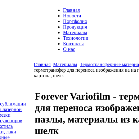
Главная
Новости
Портфолио
Продукция
Материалы
Технологии
Контакты
О нас
Главная
Материалы
Термотрансферные матери
термотрансфер для переноса изображения на на 
картона, шелк
Forever Variofilm - те
 сублимации
для переноса изображе
я лазерной
резки
пазлы, материалы из к
 сувениров
кстиль
шелк
ки, лаки
рные