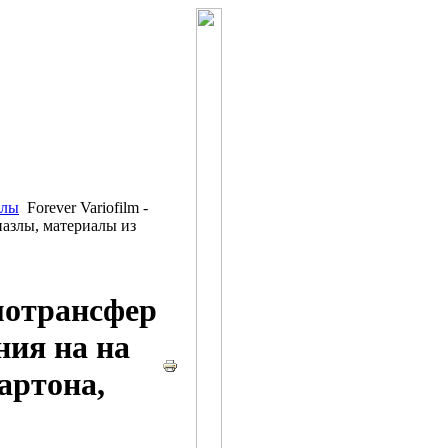
алы
Forever Variofilm -
пазлы, материалы из
рмотрансфер
ния на на
артона,