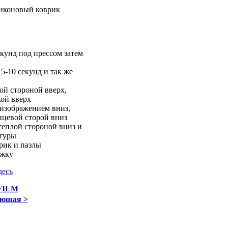
ликоновый коврик
екунд под прессом затем
5-10 секунд и так же
ой стороной вверх,
кой вверх
изображением вниз,
нцевой сторой вниз
теплой стороной вниз и
атуры
рик и пазлы
ожку
десь
FILM
ющая >