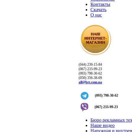
Контакты
Скачать
О нас
(044) 239-15-84
(067) 233-99-23
(093) 798-30-62
(050) 356-38-69
all@brt.com.ua
(093) 798-30-62
(067) 233-99-23
Бюро рекламных те
Наше видео
Наружная и внутрен