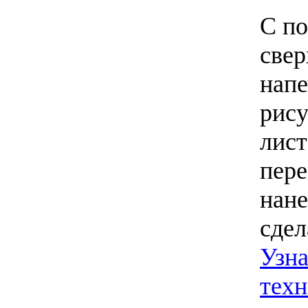
С п
све
напе
рису
лист
пер
нане
сдел
Узна
тех