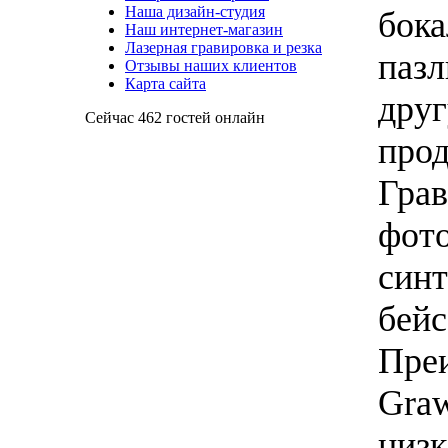
Наша дизайн-студия
бок
Наш интернет-магазин
Лазерная гравировка и резка
паз
Отзывы наших клиентов
Карта сайта
дру
Сейчас 462 гостей онлайн
про
Гра
фо
синт
бей
Пре
Graw
низ