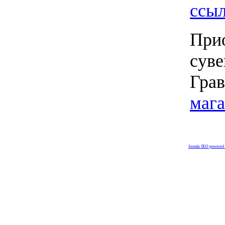
ссы
Пр
су
Гра
мага
Joomla SEO powered