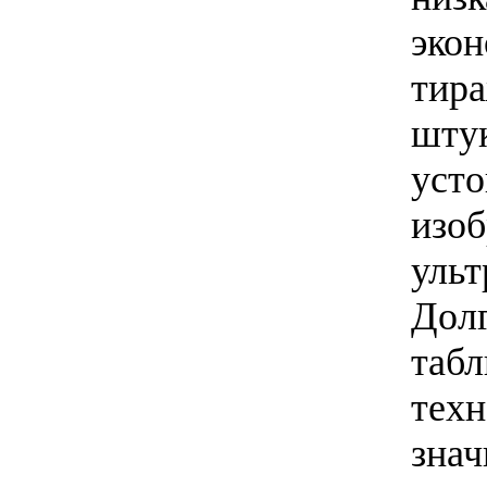
эко
тир
шту
уст
изо
уль
До
таб
тех
зна