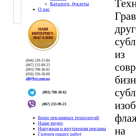
Тех
Каталоги, буклеты
О нас
Гра
др
суб
из 
(044) 239-15-84
со
(067) 233-99-23
(093) 798-30-62
(050) 356-38-69
биз
all@brt.com.ua
су
(093) 798-30-62
изо
(067) 233-99-23
фла
Бюро рекламных технологий
Наше видео
на 
Наружная и внутренняя реклама
Галерея наших работ