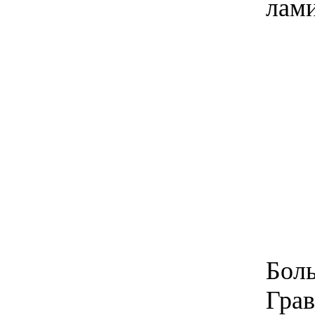
лами
Бо
Грав