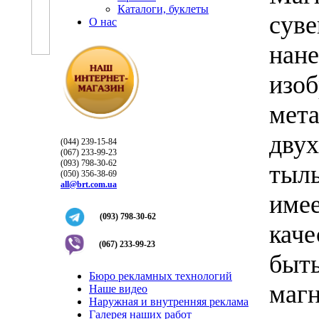
Каталоги, буклеты
су
О нас
на
изо
мета
дву
(044) 239-15-84
(067) 233-99-23
(093) 798-30-62
тыл
(050) 356-38-69
all@brt.com.ua
име
(093) 798-30-62
кач
(067) 233-99-23
быт
Бюро рекламных технологий
маг
Наше видео
Наружная и внутренняя реклама
Галерея наших работ