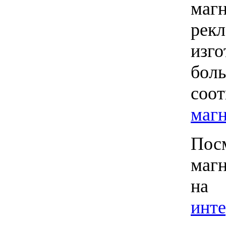
маг
ре
изг
бо
соо
магн
По
маг
на
инте