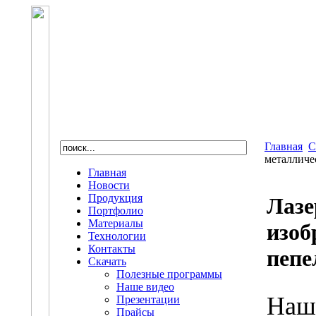
Главная
С
металличе
Главная
Новости
Продукция
Лазе
Портфолио
Материалы
изоб
Технологии
Контакты
пепе
Скачать
Полезные программы
Наше видео
Наш
Презентации
Прайсы