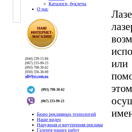
Каталоги, буклеты
О нас
Лаз
ла
во
испо
(044) 239-15-84
или
(067) 233-99-23
(093) 798-30-62
(050) 356-38-69
пом
all@brt.com.ua
этом
(093) 798-30-62
осу
(067) 233-99-23
имен
Бюро рекламных технологий
Наше видео
Наружная и внутренняя реклама
Галерея наших работ