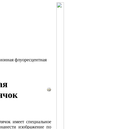
ионная флуоресцентная
ая
ячок
лячок имеет специальное
 нанести изображение по