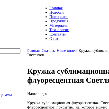
Главная
Новости
Портфолио
Продукция
Материалы
Технологии
Контакты
О нас
Главная
Скачать
Наше видео
Кружка сублимац
Светлячок
Кружка сублимационн
флуоресцентная Светл
Наше видео
граммы
Кружка сублимационная флуоресцентная Свет
флуоресцентное покрытие, на которое можно