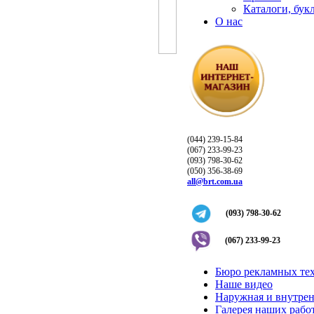
Каталоги, бук
О нас
(044) 239-15-84
(067) 233-99-23
(093) 798-30-62
(050) 356-38-69
all@brt.com.ua
(093) 798-30-62
(067) 233-99-23
Бюро рекламных те
Наше видео
Наружная и внутрен
Галерея наших рабо