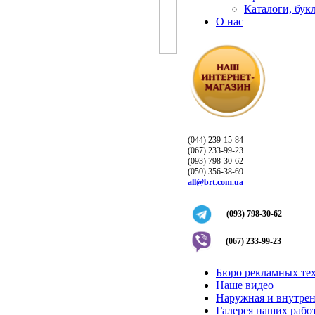
Каталоги, бук
О нас
(044) 239-15-84
(067) 233-99-23
(093) 798-30-62
(050) 356-38-69
all@brt.com.ua
(093) 798-30-62
(067) 233-99-23
Бюро рекламных те
Наше видео
Наружная и внутрен
Галерея наших рабо