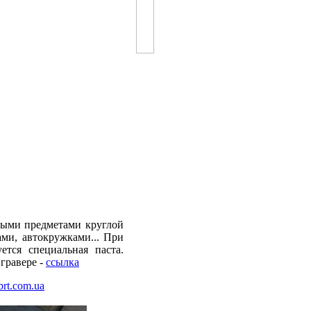
быми предметами круглой
ами, автокружками... При
ется специальная паста.
гравере -
ссылка
.brt.com.ua