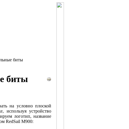
льные биты
е биты
вать на условно плоской
, используя устройство
вируем логотип, название
ом RedSail M900: