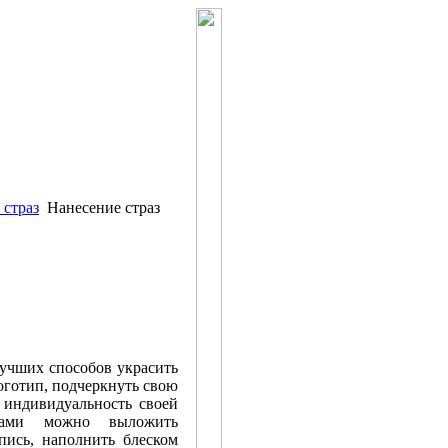
 страз
Нанесение страз
лучших способов украсить
оготип, подчеркнуть свою
 индивидуальность своей
зами можно выложить
пись, наполнить блеском