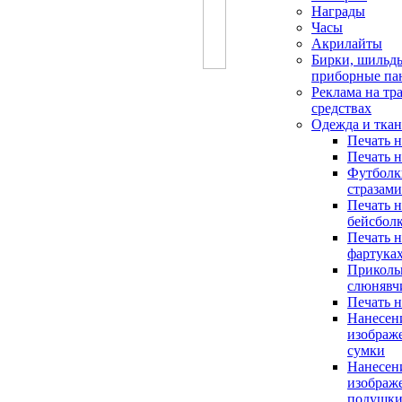
Награды
Часы
Акрилайты
Бирки, шильд
приборные па
Реклама на тр
средствах
Одежда и тка
Печать н
Печать н
Футболк
стразами
Печать н
бейсболк
Печать 
фартука
Приколь
слюнявч
Печать н
Нанесен
изображ
сумки
Нанесен
изображ
подушк