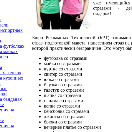
уже имеющийся
стразами - дей
подарок!
ы,
нели
анспортных
Бюро Рекламных Технологий (БРТ) занимаетс
ни
страз, подготовкой макета, нанесением страз на
а футболках
которой практически безграничен. Это могут бы
а майках
и со
футболка со стразами
майка со стразами
а
куртка со стразами
ах, кепках
свитер со стразами
на кухонных
юбка со стразами
х
блузка со стразами
ные
галстук со стразами
ики
шапка со стразами
а банданах
панама со стразами
ие
кепка со стразами
ения на
бейсболка со стразами
джинсы со стразами
ие
брюки со стразами
ения на
вечернее платье со стразами
и