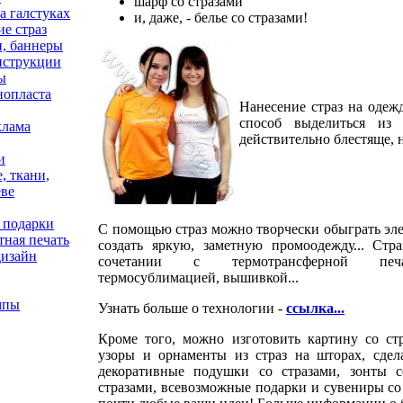
шарф со стразами
а галстуках
и, даже, - белье со стразами!
е страз
и, баннеры
нструкции
ы
нопласта
Нанесение страз на одеж
способ выделиться из 
клама
действительно блестяще, н
и
, ткани,
еве
 подарки
С помощью страз можно творчески обыграть эл
ная печать
создать яркую, заметную промоодежду... Стр
дизайн
сочетании с термотрансферной печа
термосублимацией, вышивкой...
мпы
Узнать больше о технологии -
ссылка...
Кроме того, можно изготовить картину со стра
узоры и орнаменты из страз на шторах, сдела
декоративные подушки со стразами, зонты с
стразами, всевозможные подарки и сувениры со