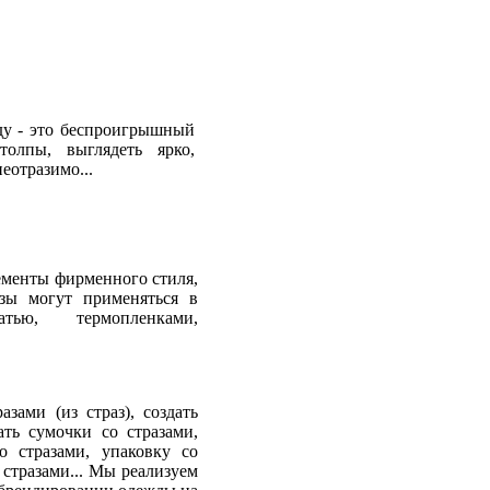
ду - это беспроигрышный
толпы, выглядеть ярко,
еотразимо...
ементы фирменного стиля,
азы могут применяться в
тью, термопленками,
зами (из страз), создать
ть сумочки со стразами,
о стразами, упаковку со
 стразами... Мы реализуем