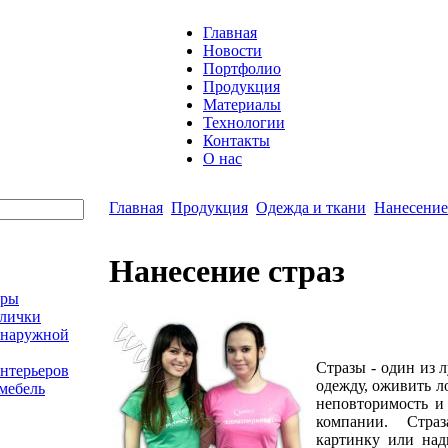
Главная
Новости
Портфолио
Продукция
Материалы
Технологии
Контакты
О нас
Главная
Продукция
Одежда и ткани
Нанесение
Нанесение страз
оры
блички
 наружной
Стразы - один из 
нтерьеров
одежду, оживить л
мебель
неповторимость и
компании. Стра
картинку или над