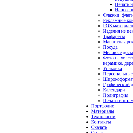
Печать н
Нанесени
Флажки, флаг
Рекламные ко
POS материал
Изделия из пе
Трафареты
Магнитная ре
Посуда
Меловые доск
Фото на холсте
керамике, дер
Упаковка
Персональные
Широкоформат
Графический 
Календари
Полиграфия
Печати и шта
Портфолио
Материалы
Технологии
Контакты
Скачать
О нас