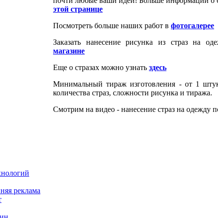
почти любые ваши идеи! Больше информации о 
этой странице
Посмотреть больше наших работ в
фотогалерее
Заказать нанесение рисунка из страз на о
магазине
Еще о стразах можно узнать
здесь
Минимальный тираж изготовления - от 1 штук
количества страз, сложности рисунка и тиража.
Смотрим на видео - нанесение страз на одежду 
хнологий
няя реклама
т
зин