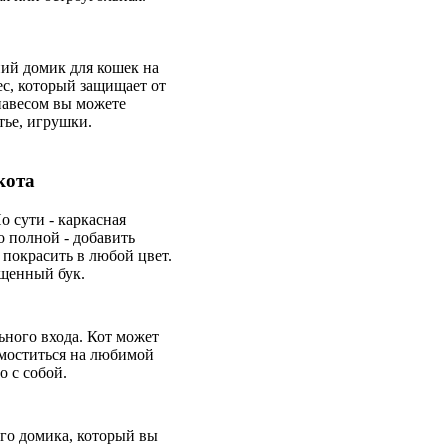
ний домик для кошек на
ес, который защищает от
 навесом вы можете
тье, игрушки.
кота
 сути - каркасная
о полной - добавить
 покрасить в любой цвет.
ощенный бук.
ьного входа. Кот может
умоститься на любимой
о с собой.
ого домика, который вы