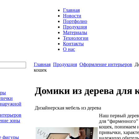
Главная
Новости
Портфолио
Продукция
Материалы
Технологии
Контакты
О нас
Главная
Продукция
Оформление интерьеров
До
кошек
Домики из дерева для 
оры
блички
 наружной
Дизайнерская мебель из дерева
нтерьеров
Наш первый дерев
ние зоны
для “фирменного”
кошек, понимаем и
привычки, характе
е фигуры
надежную обитель