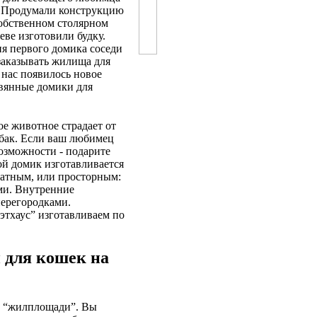
. Продумали конструкцию
собственном столярном
еве изготовили будку.
я первого домика соседи
заказывать жилища для
у нас появилось новое
евянные домики для
ое животное страдает от
собак. Если ваш любимец
возможности - подарите
й домик изготавливается
натным, или просторным:
ами. Внутренние
перегородками.
этхаус” изготавливаем по
 для кошек на
й “жилплощади”. Вы