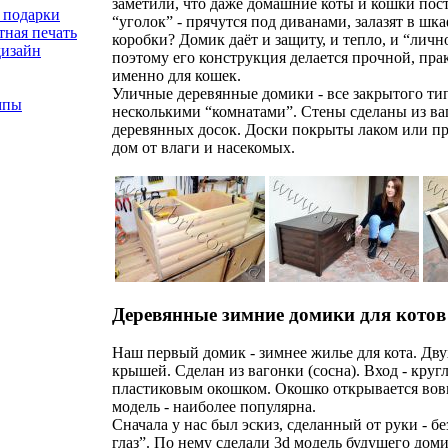
заметили, что даже домашние коты и кошки пос
 подарки
“уголок” - прячутся под диванами, залазят в шк
ная печать
коробки? Домик даёт и защиту, и тепло, и “личн
дизайн
поэтому его конструкция делается прочной, пр
именно для кошек.
Уличные деревянные домики - все закрытого ти
мпы
несколькими “комнатами”. Стены сделаны из ва
деревянных досок. Доски покрыты лаком или п
дом от влаги и насекомых.
Деревянные зимние домики для котов
Наш первый домик - зимнее жилье для кота. Дв
крышей. Сделан из вагонки (сосна). Вход - кру
пластиковым окошком. Окошко открывается вовн
модель - наиболее популярна.
Сначала у нас был эскиз, сделанный от руки - бе
глаз”. По нему сделали 3d модель будущего доми