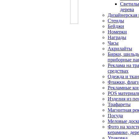
Светиль
дерева
Дизайнерская 
Стенды
Бейджи
Номерки
Награды
Часы
Акрилайты
Бирки, шильд
приборные па
Реклама на тр
средствах
Одежда и тка
Флажки, флаг
Рекламные ко
POS материал
Изделия из пе
Трафареты
Магнитная ре
Посуда
Меловые доск
Фото на холсте
керамике, дер
Упаковка