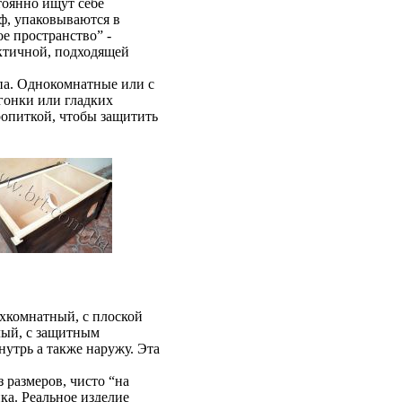
тоянно ищут себе
аф, упаковываются в
ое пространство” -
актичной, подходящей
па. Однокомнатные или с
гонки или гладких
ропиткой, чтобы защитить
ухкомнатный, с плоской
глый, с защитным
утрь а также наружу. Эта
з размеров, чисто “на
ка. Реальное изделие