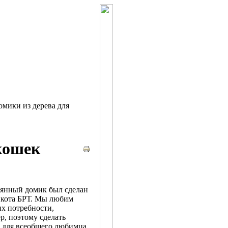
мики из дерева для
кошек
янный домик был сделан
 кота БРТ. Мы любим
х потребности,
р, поэтому сделать
 для всеобщего любимца