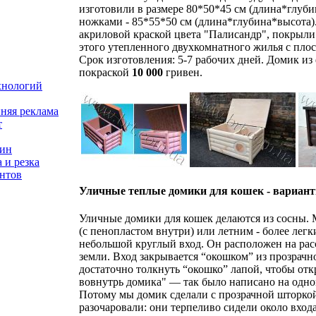
изготовили в размере 80*50*45 см (длина*глуби
ножками - 85*55*50 см (длина*глубина*высота)
акриловой краской цвета "Палисандр", покрыл
этого утепленного двухкомнатного жилья с пло
Срок изготовления: 5-7 рабочих дней. Домик из 
покраской
10 000
гривен.
хнологий
няя реклама
т
зин
 и резка
нтов
Уличные теплые домики для кошек - вариан
Уличные домики для кошек делаются из сосны.
(с пенопластом внутри) или летним - более легк
небольшой круглый вход. Он расположен на рас
земли. Вход закрывается “окошком” из прозрачн
достаточно толкнуть “окошко” лапой, чтобы отк
вовнутрь домика" — так было написано на одно
Потому мы домик сделали с прозрачной шторкой
разочаровали: они терпеливо сидели около вход