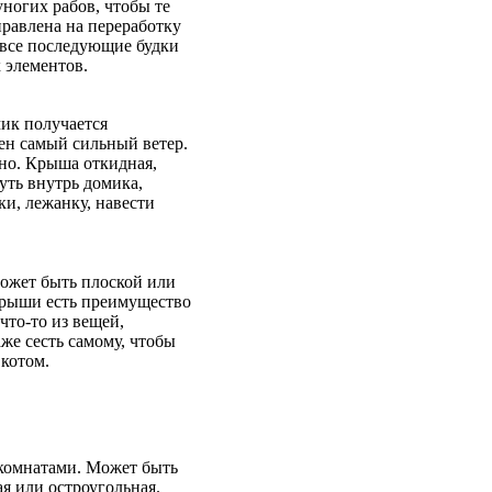
уногих рабов, чтобы те
правлена на переработку
а все последующие будки
 элементов.
ик получается
ен самый сильный ветер.
тно. Крыша откидная,
уть внутрь домика,
ки, лежанку, навести
может быть плоской или
крыши есть преимущество
что-то из вещей,
же сесть самому, чтобы
 котом.
 комнатами. Может быть
я или остроугольная.