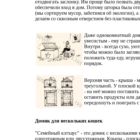
отодвигать заслонку. Им проще было позвать дв
обеспечили вход в дом. Потому шторка была от
(мы сортируем мусор, заботимся об экологии), 
делаем со сквозным отверстием без пластиковых
Даже однокомнатный дом
увесистым - ему не страш
Внутри - всегда сухо, ую
чтобы можно было заглян
положить туда еду, игруш
порядок.
Верхняя часть - крыша - 
треугольной. У плоской 
- на неё можно поставить 
оставить продукты или да
передохнуть и поиграть с
Домик для нескольких кошек
"Семейный кэтхаус" - это домик с несколькими
одноэтажным или двухэтажным. Крыша - плоска