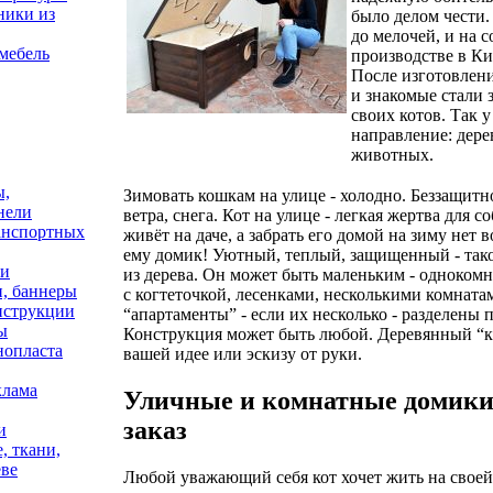
ники из
было делом чести
до мелочей, и на 
мебель
производстве в Ки
После изготовлени
и знакомые стали 
своих котов. Так 
направление: дер
животных.
ы,
Зимовать кошкам на улице - холодно. Беззащитн
нели
ветра, снега. Кот на улице - легкая жертва для 
анспортных
живёт на даче, а забрать его домой на зиму нет 
ему домик! Уютный, теплый, защищенный - тако
ни
из дерева. Он может быть маленьким - одноком
и, баннеры
с когтеточкой, лесенками, несколькими комнат
нструкции
“апартаменты” - если их несколько - разделены 
ы
Конструкция может быть любой. Деревянный “к
нопласта
вашей идее или эскизу от руки.
клама
Уличные и комнатные домики
заказ
и
, ткани,
еве
Любой уважающий себя кот хочет жить на свое